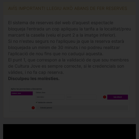
AVÍS IMPORTANT! LLEGIU AIXÒ ABANS DE FER RESERVES
El sistema de reserves del web d'aquest espectacle
bloqueja l'entrada un cop apliqueu la tarifa a la localitat/preu
marcant la casella (veiu el punt 2 a la imatge inferior).
Si no n'esteu segurs no l'apliqueu ja que la reserva estarà
bloquejada un minim de 30 minuts i no podreu realitzar
l'aplicació de nou fins que no caduqui aquesta.
El punt 1, que correspon a la validació de que sou membres
de Cultura Jove es sempre correcte, si le credencials son
vàlides, i no fa cap reserva.
Disculpeu les molèsties.