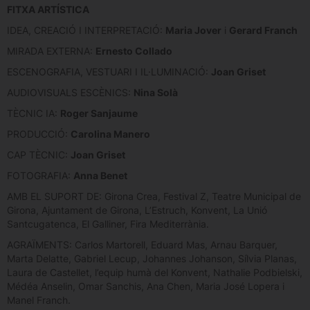
FITXA ARTÍSTICA
IDEA, CREACIÓ I INTERPRETACIÓ:
Maria Jover
i
Gerard Franch
MIRADA EXTERNA:
Ernesto Collado
ESCENOGRAFIA, VESTUARI I IL·LUMINACIÓ:
Joan Griset
AUDIOVISUALS ESCÈNICS:
Nina Solà
TÈCNIC IA:
Roger Sanjaume
PRODUCCIÓ:
Carolina Manero
CAP TÈCNIC:
Joan Griset
FOTOGRAFIA:
Anna Benet
AMB EL SUPORT DE: Girona Crea, Festival Z, Teatre Municipal de
Girona, Ajuntament de Girona, L’Estruch, Konvent, La Unió
Santcugatenca, El Galliner, Fira Mediterrània.
AGRAÏMENTS: Carlos Martorell, Eduard Mas, Arnau Barquer,
Marta Delatte, Gabriel Lecup, Johannes Johanson, Sílvia Planas,
Laura de Castellet, l’equip humà del Konvent, Nathalie Podbielski,
Médéa Anselin, Omar Sanchis, Ana Chen, Maria José Lopera i
Manel Franch.