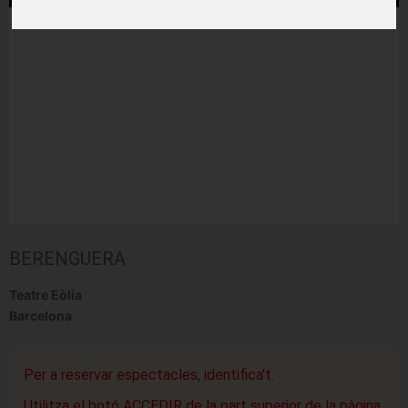
BERENGUERA
Teatre Eòlia
Barcelona
Per a reservar espectacles, identifica't.
Utilitza el botó ACCEDIR de la part superior de la pàgina.