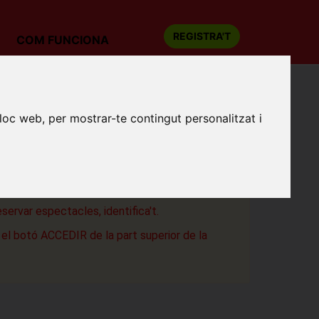
REGISTRA'T
COM FUNCIONA
lloc web, per mostrar-te contingut personalitzat i
as
a
eservar espectacles, identifica't.
a el botó ACCEDIR de la part superior de la