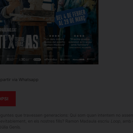
artir via Whatsapp
OPSI
eguntes que travessen generacions: Qui som quan intentem no assem
inevitablement, en els nostres fills? Ramon Madaula escriu
Loop
, amb 
Júlia Genís.