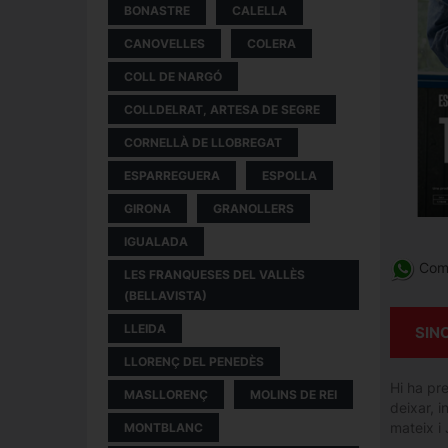
BONASTRE
CALELLA
CANOVELLES
COLERA
COLL DE NARGÓ
COLLDELRAT, ARTESA DE SEGRE
CORNELLÀ DE LLOBREGAT
ESPARREGUERA
ESPOLLA
GIRONA
GRANOLLERS
IGUALADA
Comp
LES FRANQUESES DEL VALLÈS
(BELLAVISTA)
LLEIDA
SIN
LLORENÇ DEL PENEDÈS
Hi ha pr
MASLLORENÇ
MOLINS DE REI
deixar, 
mateix i 
MONTBLANC