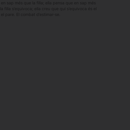
e en sap més que la filla; ella pensa que en sap més
 la filla s’equivoca; ella creu que qui s’equivoca és el
é el pare. El combat d’estimar-se.