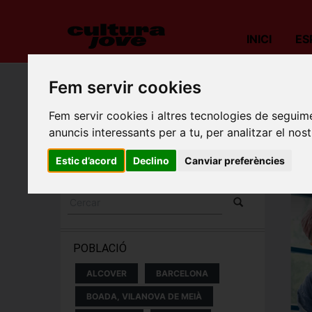
INICI
ES
Fem servir cookies
Porta
Fem servir cookies i altres tecnologies de seguime
ESPECTACLES I
anuncis interessants per a tu, per analitzar el nost
CONCERTS
Estic d’acord
Declino
Canviar preferències
POBLACIÓ
ALCOVER
BARCELONA
BOADA, VILANOVA DE MEIÀ