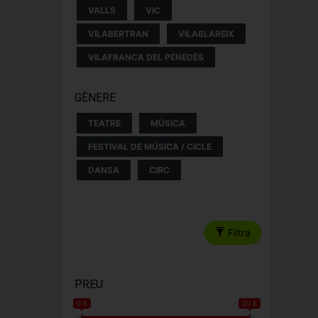
VALLS
VIC
VILABERTRAN
VILABLAREIX
VILAFRANCA DEL PENEDÈS
GÈNERE
TEATRE
MÚSICA
FESTIVAL DE MÚSICA / CICLE
DANSA
CIRC
Filtra
PREU
0 €
20 €