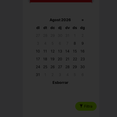
Agost 2026
»
dl
dt
dc
dj
dv
ds
dg
27
28
29
30
31
1
2
3
4
5
6
7
8
9
10
11
12
13
14
15
16
17
18
19
20
21
22
23
24
25
26
27
28
29
30
31
1
2
3
4
5
6
Esborrar
Filtra