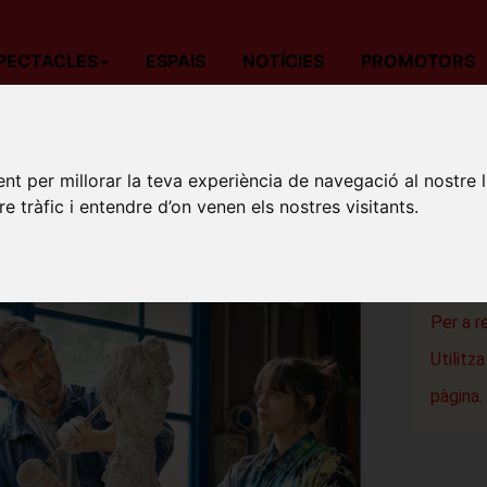
PECTACLES
ESPAIS
NOTÍCIES
PROMOTORS
da
Teatre
Barcelona
LOOP
nt per millorar la teva experiència de navegació al nostre 
LOOP
re tràfic i entendre d’on venen els nostres visitants.
Espai Tex
Barcelon
Per a r
Utilitz
pàgina.