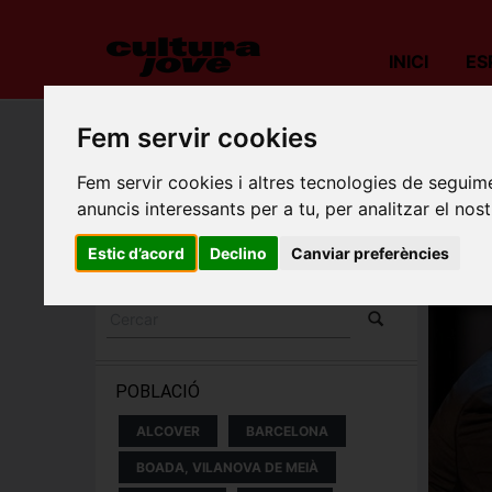
INICI
ES
Fem servir cookies
Porta
Fem servir cookies i altres tecnologies de seguime
ESPECTACLES I
anuncis interessants per a tu, per analitzar el nost
CONCERTS
Estic d’acord
Declino
Canviar preferències
POBLACIÓ
ALCOVER
BARCELONA
BOADA, VILANOVA DE MEIÀ