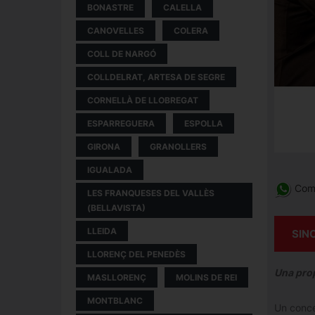
BONASTRE
CALELLA
CANOVELLES
COLERA
COLL DE NARGÓ
COLLDELRAT, ARTESA DE SEGRE
CORNELLÀ DE LLOBREGAT
ESPARREGUERA
ESPOLLA
GIRONA
GRANOLLERS
IGUALADA
Comp
LES FRANQUESES DEL VALLÈS
(BELLAVISTA)
LLEIDA
SIN
LLORENÇ DEL PENEDÈS
Una prop
MASLLORENÇ
MOLINS DE REI
MONTBLANC
Un conce