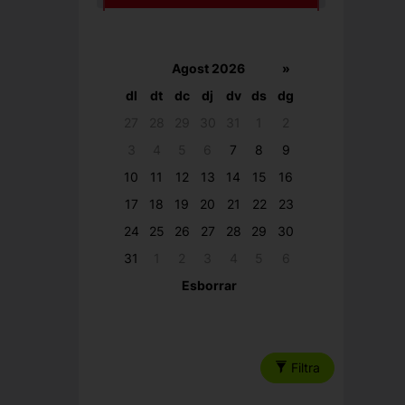
Agost 2026
»
dl
dt
dc
dj
dv
ds
dg
27
28
29
30
31
1
2
3
4
5
6
7
8
9
10
11
12
13
14
15
16
17
18
19
20
21
22
23
24
25
26
27
28
29
30
31
1
2
3
4
5
6
Esborrar
Filtra