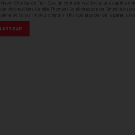
 Never Give Up de Fazil Say, un cant a la resiliència, que captiva amb l
da violoncel·lista Camille Thomas i Schéhérazade de Rimski-Kórsakov:
 plena de colors i motius orientals. Una oda al poder de la paraula i d
 ARRIBAR