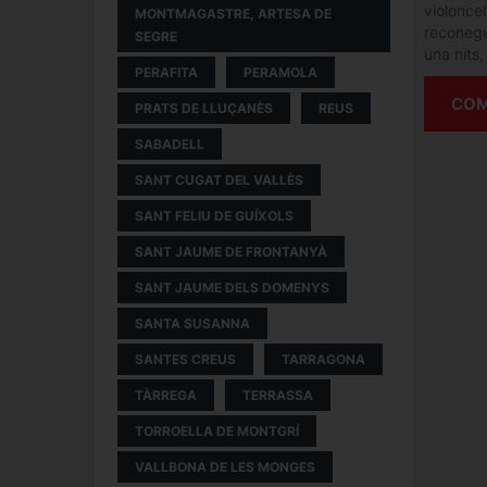
violoncel
MONTMAGASTRE, ARTESA DE
reconegu
SEGRE
una nits,
PERAFITA
PERAMOLA
COM
PRATS DE LLUÇANÈS
REUS
SABADELL
SANT CUGAT DEL VALLÈS
SANT FELIU DE GUÍXOLS
SANT JAUME DE FRONTANYÀ
SANT JAUME DELS DOMENYS
SANTA SUSANNA
SANTES CREUS
TARRAGONA
TÀRREGA
TERRASSA
TORROELLA DE MONTGRÍ
VALLBONA DE LES MONGES