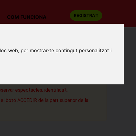
REGISTRA'T
COM FUNCIONA
lloc web, per mostrar-te contingut personalitzat i
ÉRAZADE
ditori Emma Vilarasau
t del Vallès
eservar espectacles, identifica't.
a el botó ACCEDIR de la part superior de la