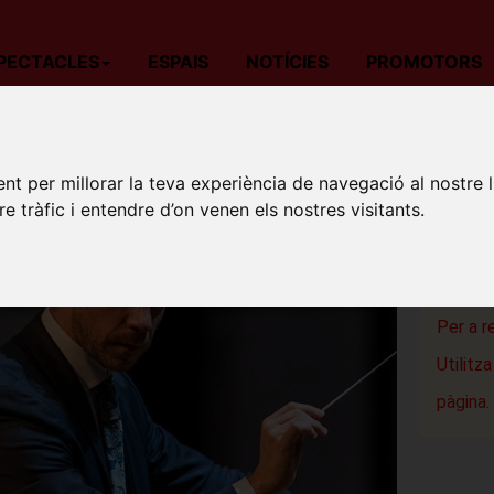
PECTACLES
ESPAIS
NOTÍCIES
PROMOTORS
da
Música
Barcelona
Schéhérazade
nt per millorar la teva experiència de navegació al nostre 
SCHÉH
re tràfic i entendre d’on venen els nostres visitants.
Teatre-Au
Sant Cuga
Per a r
Utilitz
pàgina.