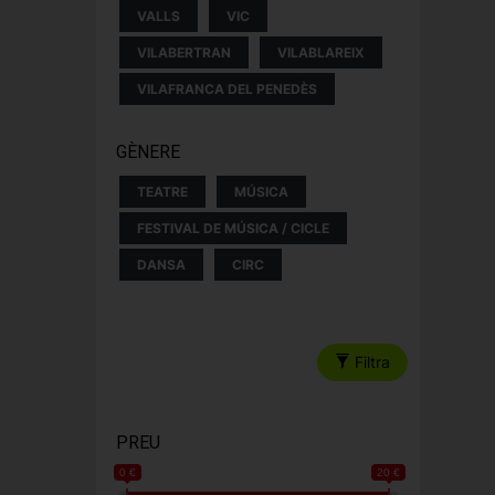
VALLS
VIC
VILABERTRAN
VILABLAREIX
VILAFRANCA DEL PENEDÈS
GÈNERE
TEATRE
MÚSICA
FESTIVAL DE MÚSICA / CICLE
DANSA
CIRC
Filtra
PREU
0 €
20 €