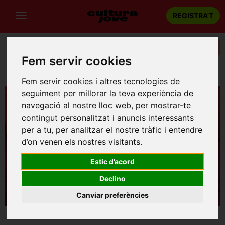
REGISTRA'T
Categories
Fem servir cookies
Portada
Teatre
Barcelona
El dia del Watusi
Fem servir cookies i altres tecnologies de
seguiment per millorar la teva experiència de
navegació al nostre lloc web, per mostrar-te
contingut personalitzat i anuncis interessants
per a tu, per analitzar el nostre tràfic i entendre
d’on venen els nostres visitants.
Estic d’acord
Declino
Canviar preferències