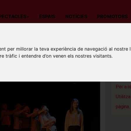
PECTACLES
ESPAIS
NOTÍCIES
PROMOTORS
da
Teatre
Barcelona
REFUGIADOS
REFUG
nt per millorar la teva experiència de navegació al nostre 
re tràfic i entendre d’on venen els nostres visitants.
Teatre Ci
Torelló
Per a r
Utilitz
pàgina.