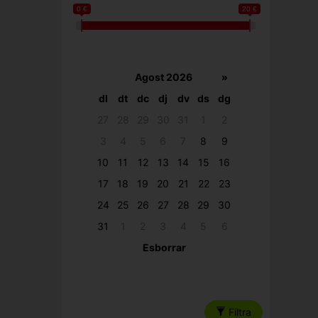
0 €
20 €
Agost 2026
»
dl
dt
dc
dj
dv
ds
dg
27
28
29
30
31
1
2
3
4
5
6
7
8
9
10
11
12
13
14
15
16
17
18
19
20
21
22
23
24
25
26
27
28
29
30
31
1
2
3
4
5
6
Esborrar
Filtra