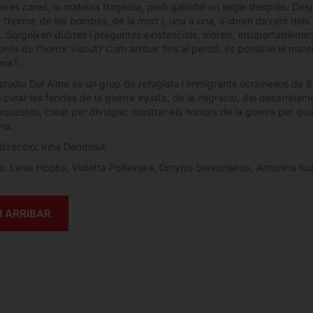
ixes cares, la mateixa tragèdia, però gairebé un segle després. Despe
 l'horror, de les bombes, de la mort i, una a una, s'obren davant del
. Sorgeixen dubtes i preguntes existencials, morals, insuportablement
rés de l'horror viscut? Com arribar fins al perdó, és possible el ma
na?...
studio Del Alma és un grup de refugiats i immigrants ucraïnesos de Ba
i curar les ferides de la guerra injusta, de la migració, del desarrelamen
questes, crear per divulgar; mostrar els horrors de la guerra per guari
ia.
 direcció: Irina Dendiouk
ts: Lesia Hobbs, Violetta Poltavska, Dmytro Serebriakov, Antonina Ku
 ARRIBAR