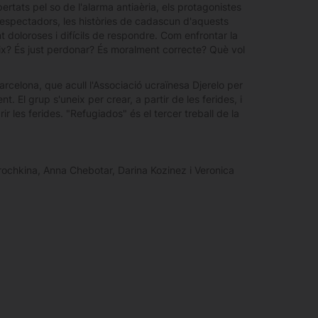
rtats pel so de l'alarma antiaèria, els protagonistes
s espectadors, les històries de cadascun d'aquests
 doloroses i difícils de respondre. Com enfrontar la
teix? És just perdonar? És moralment correcte? Què vol
rcelona, que acull l'Associació ucraïnesa Djerelo per
t. El grup s'uneix per crear, a partir de les ferides, i
r les ferides. "Refugiados" és el tercer treball de la
rochkina, Anna Chebotar, Darina Kozinez i Veronica