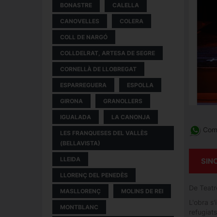
BONASTRE
CALELLA
CANOVELLES
COLERA
COLL DE NARGÓ
COLLDELRAT, ARTESA DE SEGRE
CORNELLÀ DE LLOBREGAT
ESPARREGUERA
ESPOLLA
GIRONA
GRANOLLERS
IGUALADA
LA CANONJA
Comp
LES FRANQUESES DEL VALLÈS
(BELLAVISTA)
LLEIDA
SIN
LLORENÇ DEL PENEDÈS
De Teatr
MASLLORENÇ
MOLINS DE REI
L'obra s'
MONTBLANC
refugiat