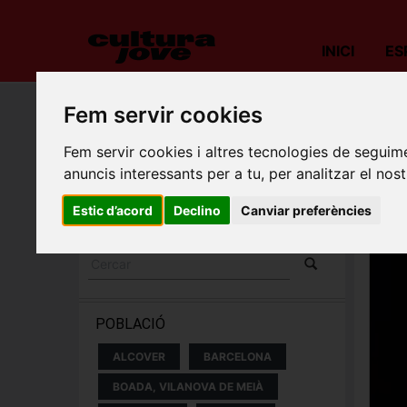
INICI
ES
Fem servir cookies
Porta
Fem servir cookies i altres tecnologies de seguime
ESPECTACLES I
anuncis interessants per a tu, per analitzar el nost
CONCERTS
Estic d’acord
Declino
Canviar preferències
POBLACIÓ
ALCOVER
BARCELONA
BOADA, VILANOVA DE MEIÀ