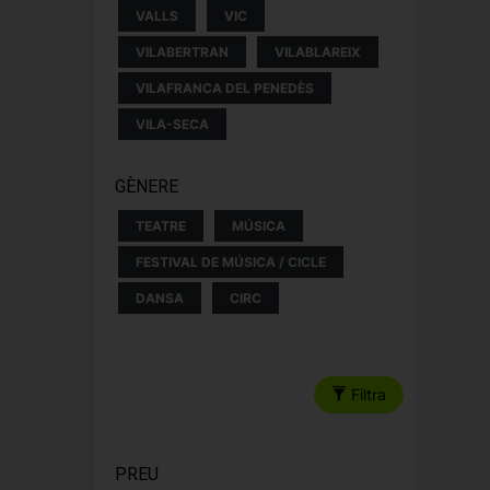
VALLS
VIC
VILABERTRAN
VILABLAREIX
VILAFRANCA DEL PENEDÈS
VILA-SECA
GÈNERE
TEATRE
MÚSICA
FESTIVAL DE MÚSICA / CICLE
DANSA
CIRC
Filtra
PREU