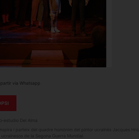
artir via Whatsapp
OPSI
o-estudio Del Alma
inspira i parteix del quadre homònim del pintor ucraïnès Jacques Hniz
s ucraïnesos de la Segona Guerra Mundial.