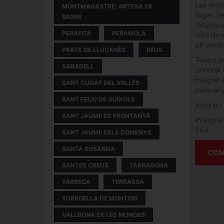
Les mate
MONTMAGASTRE, ARTESA DE
fugen de
SEGRE
refugiats
PERAFITA
PERAMOLA
vida desp
dir perdo
PRATS DE LLUÇANÈS
REUS
Teatro-e
SABADELL
sincerar 
malgrat a
SANT CUGAT DEL VALLÈS
company
SANT FELIU DE GUÍXOLS
Autoria i
SANT JAUME DE FRONTANYÀ
Intèrpre
Sibil
SANT JAUME DELS DOMENYS
SANTA SUSANNA
COM
SANTES CREUS
TARRAGONA
TÀRREGA
TERRASSA
TORROELLA DE MONTGRÍ
VALLBONA DE LES MONGES