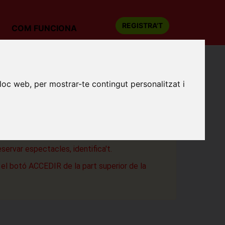
REGISTRA'T
COM FUNCIONA
IADOS
lloc web, per mostrar-te contingut personalitzat i
rvianum
eservar espectacles, identifica't.
a el botó ACCEDIR de la part superior de la