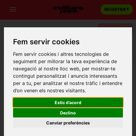
REGISTRA'T
Categories
Fem servir cookies
Portada
Teatre
Barcelona
NO CAL ANAR A L'HAVANA
Fem servir cookies i altres tecnologies de
seguiment per millorar la teva experiència de
navegació al nostre lloc web, per mostrar-te
contingut personalitzat i anuncis interessants
per a tu, per analitzar el nostre tràfic i entendre
d’on venen els nostres visitants.
Estic d’acord
Declino
Canviar preferències