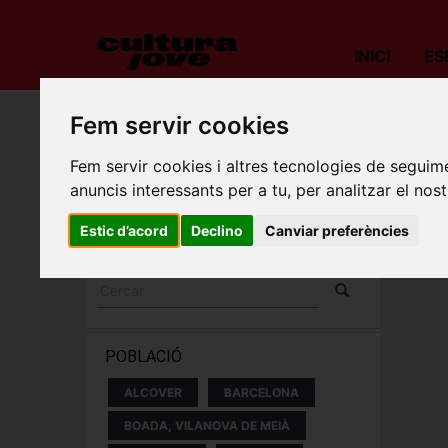
INICI
ES
Fem servir cookies
Porta
Fem servir cookies i altres tecnologies de seguime
ESPECTACLES I
anuncis interessants per a tu, per analitzar el nost
CONCERTS
Estic d’acord
Declino
Canviar preferències
POBLACIÓ
ALCOVER
BARCELONA
BOADA, VILANOVA DE MEIÀ