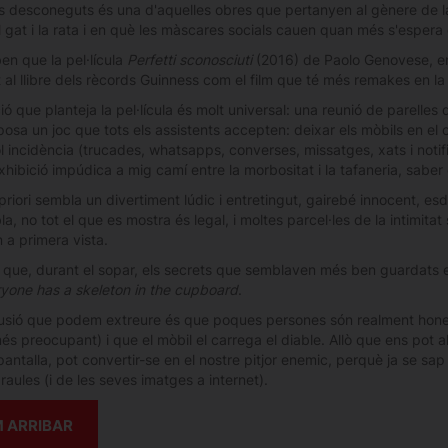
s desconeguts és una d'aquelles obres que pertanyen al gènere de l
 gat i la rata i en què les màscares socials cauen quan més s'espera 
en que la pel·lícula
Perfetti sconosciuti
(2016) de Paolo Genovese, en 
 al llibre dels rècords Guinness com el film que té més remakes en la
ió que planteja la pel·lícula és molt universal: una reunió de parelle
osa un joc que tots els assistents accepten: deixar els mòbils en el c
l incidència (trucades, whatsapps, converses, missatges, xats i notif
hibició impúdica a mig camí entre la morbositat i la tafaneria, saber 
priori sembla un divertiment lúdic i entretingut, gairebé innocent, e
a, no tot el que es mostra és legal, i moltes parcel·les de la intimita
 a primera vista.
s que, durant el sopar, els secrets que semblaven més ben guardats e
yone has a skeleton in the cupboard
.
usió que podem extreure és que poques persones són realment honest
s preocupant) i que el mòbil el carrega el diable. Allò que ens pot al
antalla, pot convertir-se en el nostre pitjor enemic, perquè ja se sap
aules (i de les seves imatges a internet).
 ARRIBAR