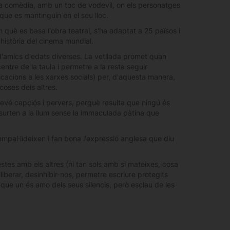
a comèdia, amb un toc de vodevil, on els personatges
que es mantinguin en el seu lloc.
què es basa l'obra teatral, s'ha adaptat a 25 països i
 història del cinema mundial.
s d'amics d'edats diverses. La vetllada promet quan
entre de la taula i permetre a la resta seguir
icacions a les xarxes socials) per, d'aquesta manera,
coses dels altres.
sdevé capciós i pervers, perquè resulta que ningú és
t surten a la llum sense la immaculada pàtina que
mpal·lideixen i fan bona l'expressió anglesa que diu
es amb els altres (ni tan sols amb si mateixes, cosa
liberar, desinhibir-nos, permetre escriure protegits
 que un és amo dels seus silencis, però esclau de les