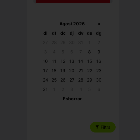
Agost 2026
»
dl
dt
dc
dj
dv
ds
dg
27
28
29
30
31
1
2
3
4
5
6
7
8
9
10
11
12
13
14
15
16
17
18
19
20
21
22
23
24
25
26
27
28
29
30
31
1
2
3
4
5
6
Esborrar
Filtra