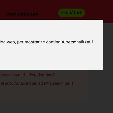
REGISTRA'T
COM FUNCIONA
lloc web, per mostrar-te contingut personalitzat i
CTES DESCONEGUTS
liorama
a
eservar espectacles, identifica't.
a el botó ACCEDIR de la part superior de la