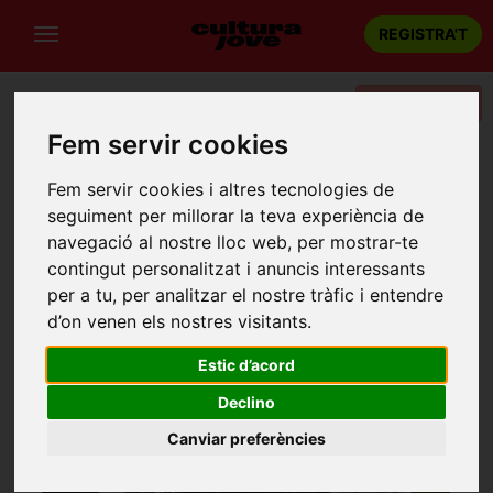
REGISTRA'T
Categories
Fem servir cookies
Portada
Teatre
Barcelona
CELEBRATION
Fem servir cookies i altres tecnologies de
seguiment per millorar la teva experiència de
navegació al nostre lloc web, per mostrar-te
contingut personalitzat i anuncis interessants
per a tu, per analitzar el nostre tràfic i entendre
d’on venen els nostres visitants.
Estic d’acord
Declino
Canviar preferències