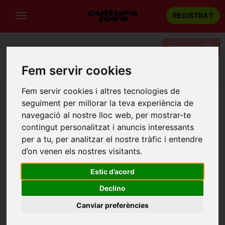
REGISTRA'T
Categories
Fem servir cookies
Portada
Teatre
Barcelona
UN SOGRE DE LLOGUER
Fem servir cookies i altres tecnologies de
seguiment per millorar la teva experiència de
navegació al nostre lloc web, per mostrar-te
contingut personalitzat i anuncis interessants
per a tu, per analitzar el nostre tràfic i entendre
d’on venen els nostres visitants.
Estic d’acord
Declino
Canviar preferències