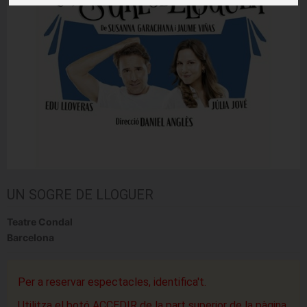
UN SOGRE DE LLOGUER
Teatre Condal
Barcelona
Per a reservar espectacles, identifica't.
Utilitza el botó ACCEDIR de la part superior de la pàgina.