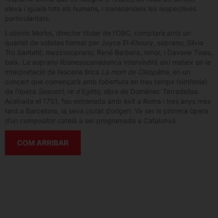
eleva i iguala tots els humans, i transcendeix les respectives
particularitats.
Ludovic Morlot, director titular de l’OBC, comptarà amb un
quartet de solistes format per Joyce El-Khoury, soprano; Silvia
Tro Santafé, mezzosoprano; René Barbera, tenor, i Davone Tines,
baix. La soprano libanesocanadenca intervindrà així mateix en la
interpretació de l’escena lírica
La mort de Cléopâtre
, en un
concert que començarà amb l’obertura en tres temps (simfonia)
de l’òpera
Sesostri, re d’Egitto
, obra de Domènec Terradellas.
Acabada el 1751, fou estrenada amb èxit a Roma i tres anys més
tard a Barcelona, la seva ciutat d’origen. Va ser la primera òpera
d’un compositor català a ser programada a Catalunya.
COM ARRIBAR