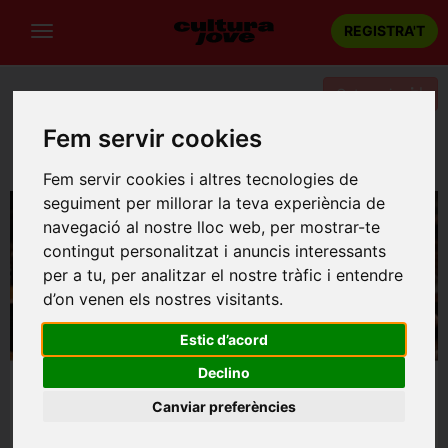
REGISTRA'T
Categories
Fem servir cookies
Portada
Música
Barcelona
LA NOVENA DE BEETHOVEN, CONCERT INAUGURAL
Fem servir cookies i altres tecnologies de
seguiment per millorar la teva experiència de
navegació al nostre lloc web, per mostrar-te
contingut personalitzat i anuncis interessants
per a tu, per analitzar el nostre tràfic i entendre
d’on venen els nostres visitants.
Estic d’acord
Declino
Canviar preferències