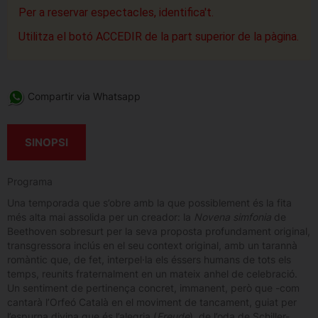
Per a reservar espectacles, identifica't.
Utilitza el botó ACCEDIR de la part superior de la pàgina.
Compartir via Whatsapp
SINOPSI
Programa
Una temporada que s’obre amb la que possiblement és la fita
més alta mai assolida per un creador: la
Novena simfonia
de
Beethoven sobresurt per la seva proposta profundament original,
transgressora inclús en el seu context original, amb un tarannà
romàntic que, de fet, interpel·la els éssers humans de tots els
temps, reunits fraternalment en un mateix anhel de celebració.
Un sentiment de pertinença concret, immanent, però que -com
cantarà l’Orfeó Català en el moviment de tancament, guiat per
l’espurna divina que és l’alegria (
Freude
), de l’oda de Schiller-