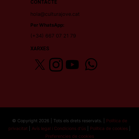
CONTACTE
hola@culturajove.cat
Per WhatsApp:
(+34) 667 07 21 79
XARXES
© Copyright 2026 | Tots els drets reservats. |
Política de
privacitat
|
Avís legal i Condicions d'ús
|
Política de cookies
|
Preferencies de cookies