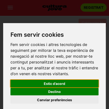
REGISTRA'T
Categories
Fem servir cookies
Portada
Teatre
Barcelona
Les follies d'internet
Fem servir cookies i altres tecnologies de
seguiment per millorar la teva experiència de
navegació al nostre lloc web, per mostrar-te
contingut personalitzat i anuncis interessants
per a tu, per analitzar el nostre tràfic i entendre
d’on venen els nostres visitants.
Estic d’acord
Declino
Canviar preferències