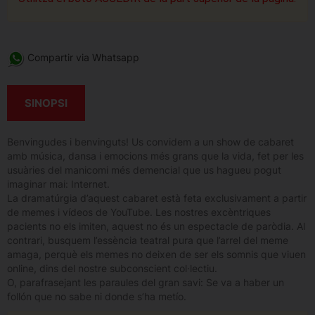
Compartir via Whatsapp
SINOPSI
Benvingudes i benvinguts! Us convidem a un show de cabaret
amb música, dansa i emocions més grans que la vida, fet per les
usuàries del manicomi més demencial que us hagueu pogut
imaginar mai: Internet.
La dramatúrgia d’aquest cabaret està feta exclusivament a partir
de memes i vídeos de YouTube. Les nostres excèntriques
pacients no els imiten, aquest no és un espectacle de paròdia. Al
contrari, busquem l’essència teatral pura que l’arrel del meme
amaga, perquè els memes no deixen de ser els somnis que viuen
online, dins del nostre subconscient col·lectiu.
O, parafrasejant les paraules del gran savi: Se va a haber un
follón que no sabe ni donde s’ha metío.