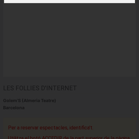
LES FOLLIES D'INTERNET
Golem'S (Almeria Teatre)
Barcelona
Per a reservar espectacles, identifica't.
Utilitza el botó ACCEDIR de la part superior de la pàgina.