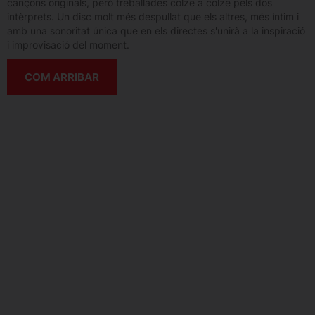
cançons originals, però treballades colze a colze pels dos
intèrprets. Un disc molt més despullat que els altres, més íntim i
amb una sonoritat única que en els directes s'unirà a la inspiració
i improvisació del moment.
COM ARRIBAR