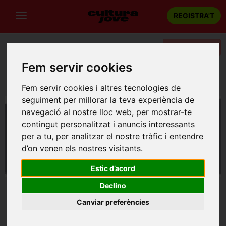
REGISTRA'T
Categories
Fem servir cookies
Portada
Música
Barcelona
JUDIT NEDDERMANN I PAU FIGUERES
Fem servir cookies i altres tecnologies de
seguiment per millorar la teva experiència de
navegació al nostre lloc web, per mostrar-te
contingut personalitzat i anuncis interessants
per a tu, per analitzar el nostre tràfic i entendre
d’on venen els nostres visitants.
Estic d’acord
Declino
Canviar preferències