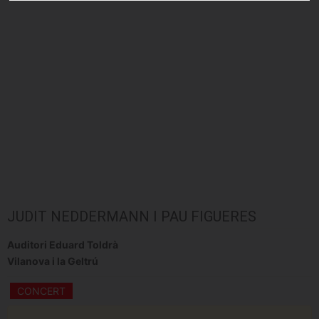
JUDIT NEDDERMANN I PAU FIGUERES
Auditori Eduard Toldrà
Vilanova i la Geltrú
CONCERT