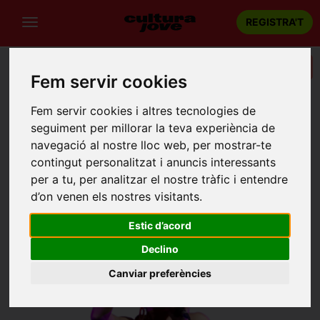
REGISTRA'T
Categories
Fem servir cookies
Portada
Teatre
Barcelona
Fem servir cookies i altres tecnologies de
Silencio, se rompe el ruido
seguiment per millorar la teva experiència de
navegació al nostre lloc web, per mostrar-te
contingut personalitzat i anuncis interessants
per a tu, per analitzar el nostre tràfic i entendre
d’on venen els nostres visitants.
Estic d’acord
Declino
Canviar preferències