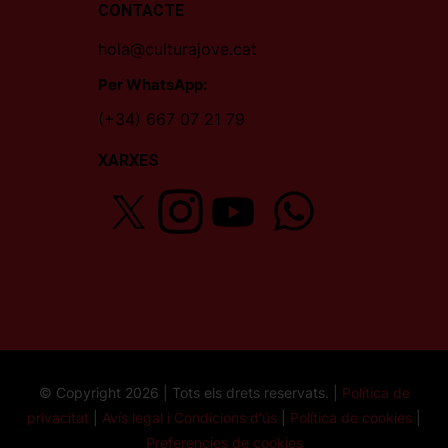
CONTACTE
hola@culturajove.cat
Per WhatsApp:
(+34) 667 07 21 79
XARXES
© Copyright 2026 | Tots els drets reservats. |
Política de
privacitat
|
Avís legal i Condicions d'ús
|
Política de cookies
|
Preferencies de cookies