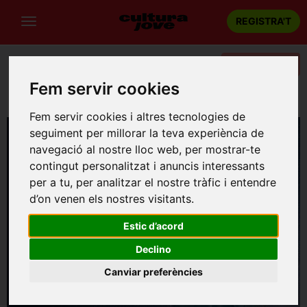
REGISTRA'T
Categories
Fem servir cookies
Portada
Teatre
Lleida
Boja
Fem servir cookies i altres tecnologies de
seguiment per millorar la teva experiència de
navegació al nostre lloc web, per mostrar-te
contingut personalitzat i anuncis interessants
per a tu, per analitzar el nostre tràfic i entendre
d’on venen els nostres visitants.
Estic d’acord
Declino
Canviar preferències