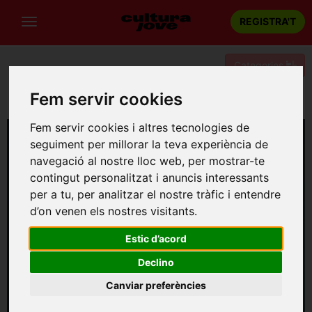
REGISTRA'T
Categories
Fem servir cookies
Portada
Música
Girona
Pau Vallvé + Angeladorrrm
Fem servir cookies i altres tecnologies de
seguiment per millorar la teva experiència de
navegació al nostre lloc web, per mostrar-te
contingut personalitzat i anuncis interessants
per a tu, per analitzar el nostre tràfic i entendre
d’on venen els nostres visitants.
Estic d’acord
Declino
Canviar preferències