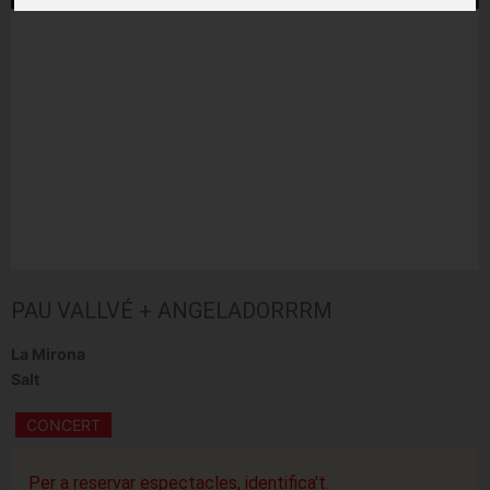
PAU VALLVÉ + ANGELADORRRM
La Mirona
Salt
CONCERT
Per a reservar espectacles, identifica't.