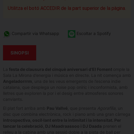
Utilitza el botó ACCEDIR de la part superior de la pàgina.
Compartir via Whatsapp
Escoltar a Spotify
SINOPSI
La
festa de clausura del cinquè aniversari d’El Foment
omple la
Sala La Mirona d’energia i música en directe. La nit comença amb
Angeladorrrm
, una de les veus emergents de l’escena indie
catalana, que desplega un noise pop oníric i inconformista, amb
lletres que exploren la por i el desig entre atmosferes sonores
canviants.
El plat fort arriba amb
Pau Vallvé
, que presenta
Agorafília
, un
disc que combina electrònica, rock i piano amb una gran càrrega
introspectiva, oscil·lant entre la intimitat i la intensitat. Per
tancar la celebració, DJ Maadraassoo i DJ Daada
prenen el
relleu a la cabina amb una sessió doble a la pista de ball per