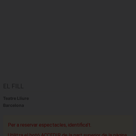
EL FILL
Teatre Lliure
Barcelona
Per a reservar espectacles, identifica't.
Utilitza el botó ACCEDIR de la part superior de la pàgina.