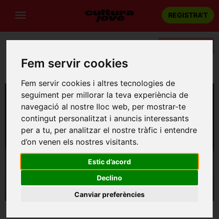
REGISTRA'T
Categories
Fem servir cookies
Portada
Teatre
Barcelona
El fill
Fem servir cookies i altres tecnologies de
seguiment per millorar la teva experiència de
navegació al nostre lloc web, per mostrar-te
contingut personalitzat i anuncis interessants
per a tu, per analitzar el nostre tràfic i entendre
d’on venen els nostres visitants.
Estic d’acord
Declino
Canviar preferències