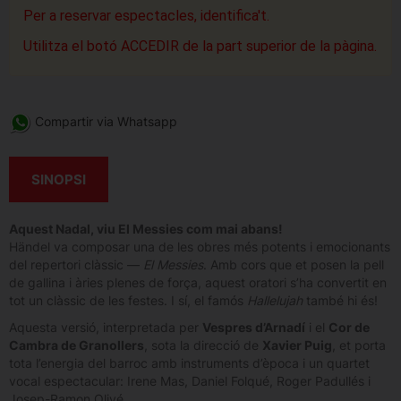
Per a reservar espectacles, identifica't.
Utilitza el botó ACCEDIR de la part superior de la pàgina.
Compartir via Whatsapp
SINOPSI
Aquest Nadal, viu El Messies com mai abans!
Händel va composar una de les obres més potents i emocionants
del repertori clàssic —
El Messies
. Amb cors que et posen la pell
de gallina i àries plenes de força, aquest oratori s’ha convertit en
tot un clàssic de les festes. I sí, el famós
Hallelujah
també hi és!
Aquesta versió, interpretada per
Vespres d’Arnadí
i el
Cor de
Cambra de Granollers
, sota la direcció de
Xavier Puig
, et porta
tota l’energia del barroc amb instruments d’època i un quartet
vocal espectacular: Irene Mas, Daniel Folqué, Roger Padullés i
Josep-Ramon Olivé.