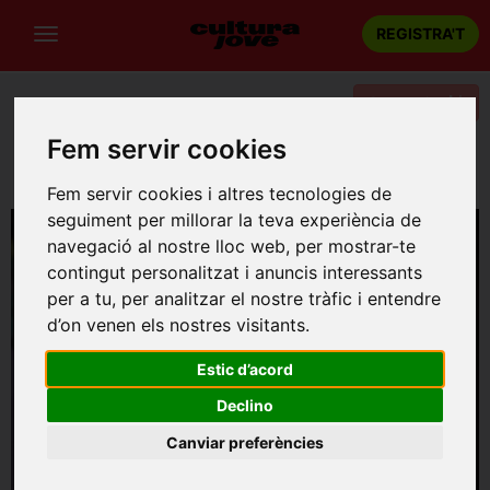
REGISTRA'T
Categories
Fem servir cookies
Portada
Música
Barcelona
Nadal al Palau 2025 - ‘El Messies’ de Händel
Fem servir cookies i altres tecnologies de
seguiment per millorar la teva experiència de
navegació al nostre lloc web, per mostrar-te
contingut personalitzat i anuncis interessants
per a tu, per analitzar el nostre tràfic i entendre
d’on venen els nostres visitants.
Estic d’acord
Declino
Canviar preferències