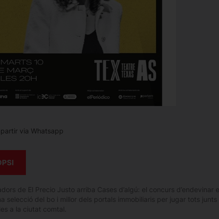
artir via Whatsapp
OPSI
dors de El Precio Justo arriba Cases d’algú: el concurs d’endevinar e
a selecció del bo i millor dels portals immobiliaris per jugar tots junts
es a la ciutat comtal.