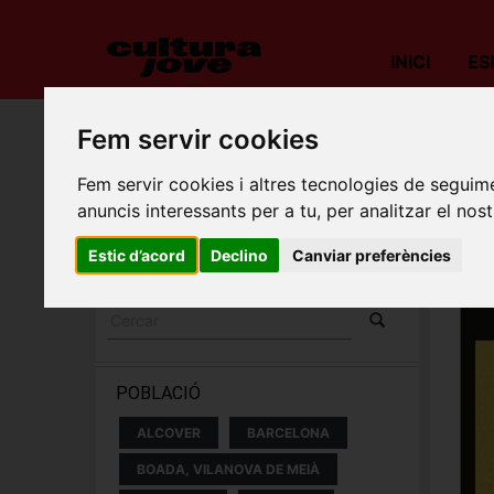
INICI
ES
Fem servir cookies
Porta
Fem servir cookies i altres tecnologies de seguime
ESPECTACLES I
anuncis interessants per a tu, per analitzar el nost
CONCERTS
Estic d’acord
Declino
Canviar preferències
POBLACIÓ
ALCOVER
BARCELONA
BOADA, VILANOVA DE MEIÀ