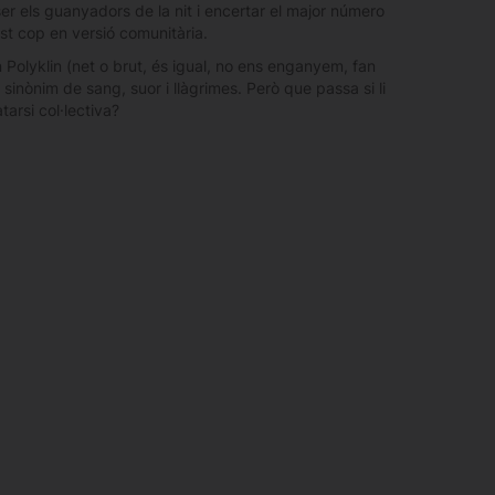
ser els guanyadors de la nit i encertar el major número
est cop en versió comunitària.
 Polyklin (net o brut, és igual, no ens enganyem, fan
r sinònim de sang, suor i llàgrimes. Però que passa si li
arsi col·lectiva?