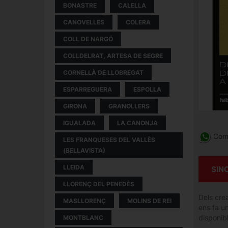
BONASTRE
CALELLA
CANOVELLES
COLERA
COLL DE NARGÓ
COLLDELRAT, ARTESA DE SEGRE
CORNELLÀ DE LLOBREGAT
ESPARREGUERA
ESPOLLA
GIRONA
GRANOLLERS
IGUALADA
LA CANONJA
Comp
LES FRANQUESES DEL VALLÈS
(BELLAVISTA)
LLEIDA
SIN
LLORENÇ DEL PENEDÈS
Dels crea
MASLLORENÇ
MOLINS DE REI
ens fa un
disponibl
MONTBLANC