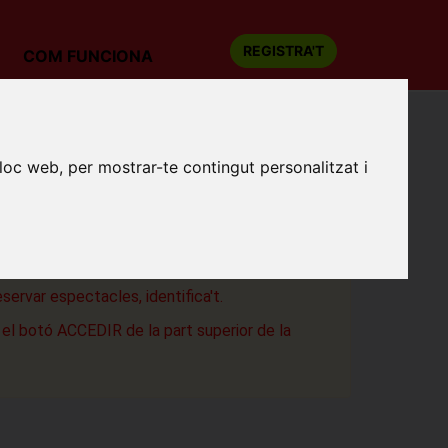
REGISTRA'T
COM FUNCIONA
D'ALGÚ
lloc web, per mostrar-te contingut personalitzat i
as
a
eservar espectacles, identifica't.
a el botó ACCEDIR de la part superior de la