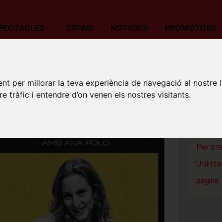
PECTACLES
ESPAIS
NOTÍCIES
PROMOTORS
da
Teatre
Barcelona
CASES D'ALGÚ
CASES 
nt per millorar la teva experiència de navegació al nostre 
re tràfic i entendre d’on venen els nostres visitants.
Espai Tex
Barcelon
Per a r
Utilitz
pàgina.