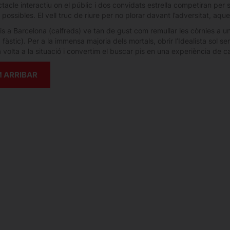
acle interactiu on el públic i dos convidats estrella competiran per 
possibles. El vell truc de riure per no plorar davant l’adversitat, aqu
s a Barcelona (calfreds) ve tan de gust com remullar les còrnies a un
 fàstic). Per a la immensa majoria dels mortals, obrir l’Idealista sol se
volta a la situació i convertim el buscar pis en una experiència de cat
 ARRIBAR