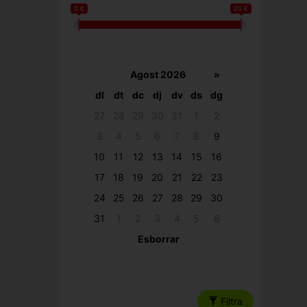
0 €
20 €
Agost 2026
»
dl
dt
dc
dj
dv
ds
dg
27
28
29
30
31
1
2
3
4
5
6
7
8
9
10
11
12
13
14
15
16
17
18
19
20
21
22
23
24
25
26
27
28
29
30
31
1
2
3
4
5
6
Esborrar
Filtra