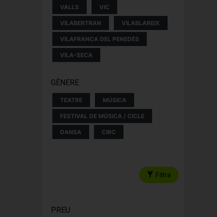
VALLS
VIC
VILABERTRAN
VILABLAREIX
VILAFRANCA DEL PENEDÈS
VILA-SECA
GÈNERE
TEATRE
MÚSICA
FESTIVAL DE MÚSICA / CICLE
DANSA
CIRC
Filtra
PREU