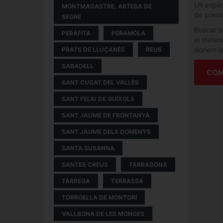
Un espect
MONTMAGASTRE, ARTESA DE
de preus 
SEGRE
Buscar pi
PERAFITA
PERAMOLA
el mateix
donem la 
PRATS DE LLUÇANÈS
REUS
SABADELL
COM
SANT CUGAT DEL VALLÈS
SANT FELIU DE GUÍXOLS
SANT JAUME DE FRONTANYÀ
SANT JAUME DELS DOMENYS
SANTA SUSANNA
SANTES CREUS
TARRAGONA
TÀRREGA
TERRASSA
TORROELLA DE MONTGRÍ
VALLBONA DE LES MONGES