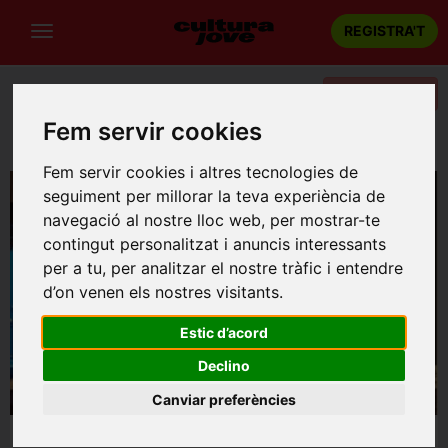
REGISTRA'T
Categories
Fem servir cookies
Portada
Teatre
Barcelona
Absalon, Absalon
Fem servir cookies i altres tecnologies de
seguiment per millorar la teva experiència de
navegació al nostre lloc web, per mostrar-te
contingut personalitzat i anuncis interessants
per a tu, per analitzar el nostre tràfic i entendre
d’on venen els nostres visitants.
Estic d’acord
Declino
Canviar preferències