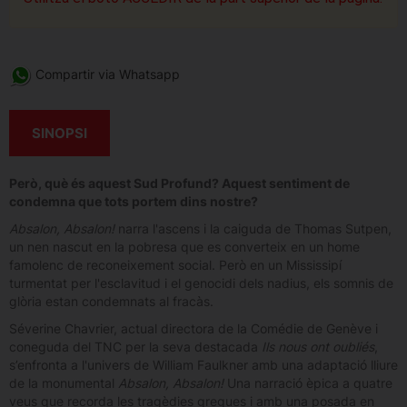
Compartir via Whatsapp
SINOPSI
Però, què és aquest Sud Profund? Aquest sentiment de
condemna que tots portem dins nostre?
Absalon, Absalon!
narra l'ascens i la caiguda de Thomas Sutpen,
un nen nascut en la pobresa que es converteix en un home
famolenc de reconeixement social. Però en un Mississipí
turmentat per l'esclavitud i el genocidi dels nadius, els somnis de
glòria estan condemnats al fracàs.
Séverine Chavrier, actual directora de la Comédie de Genève i
coneguda del TNC per la seva destacada
Ils nous ont oubliés
,
s’enfronta a l'univers de William Faulkner amb una adaptació lliure
de la monumental
Absalon, Absalon!
Una narració èpica a quatre
veus que recorda les tragèdies gregues i amb una posada en