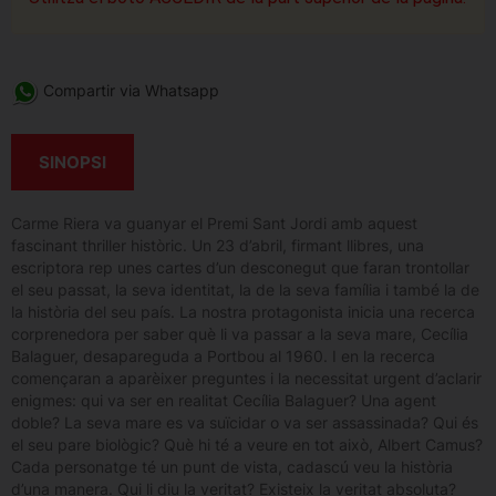
Compartir via Whatsapp
SINOPSI
Carme Riera va guanyar el Premi Sant Jordi amb aquest
fascinant thriller històric. Un 23 d’abril, firmant llibres, una
escriptora rep unes cartes d’un desconegut que faran trontollar
el seu passat, la seva identitat, la de la seva família i també la de
la història del seu país. La nostra protagonista inicia una recerca
corprenedora per saber què li va passar a la seva mare, Cecília
Balaguer, desapareguda a Portbou al 1960. I en la recerca
començaran a aparèixer preguntes i la necessitat urgent d’aclarir
enigmes: qui va ser en realitat Cecília Balaguer? Una agent
doble? La seva mare es va suïcidar o va ser assassinada? Qui és
el seu pare biològic? Què hi té a veure en tot això, Albert Camus?
Cada personatge té un punt de vista, cadascú veu la història
d’una manera. Qui li diu la veritat? Existeix la veritat absoluta?