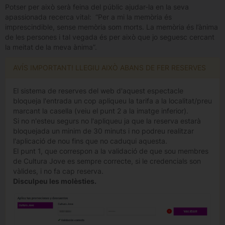
Potser per això serà feina del públic ajudar-la en la seva
apassionada recerca vital: “Per a mi la memòria és
imprescindible, sense memòria som morts. La memòria és l’ànima
de les persones i tal vegada és per això que jo seguesc cercant
la meitat de la meva ànima”.
AVÍS IMPORTANT! LLEGIU AIXÒ ABANS DE FER RESERVES
El sistema de reserves del web d'aquest espectacle
bloqueja l'entrada un cop apliqueu la tarifa a la localitat/preu
marcant la casella (veiu el punt 2 a la imatge inferior).
Si no n'esteu segurs no l'apliqueu ja que la reserva estarà
bloquejada un minim de 30 minuts i no podreu realitzar
l'aplicació de nou fins que no caduqui aquesta.
El punt 1, que correspon a la validació de que sou membres
de Cultura Jove es sempre correcte, si le credencials son
vàlides, i no fa cap reserva.
Disculpeu les molèsties.