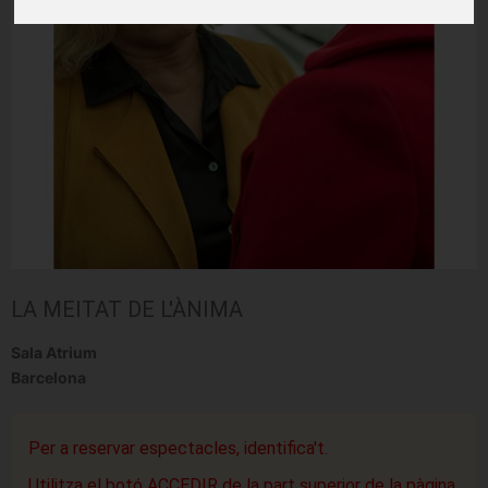
LA MEITAT DE L'ÀNIMA
Sala Atrium
Barcelona
Per a reservar espectacles, identifica't.
Utilitza el botó ACCEDIR de la part superior de la pàgina.