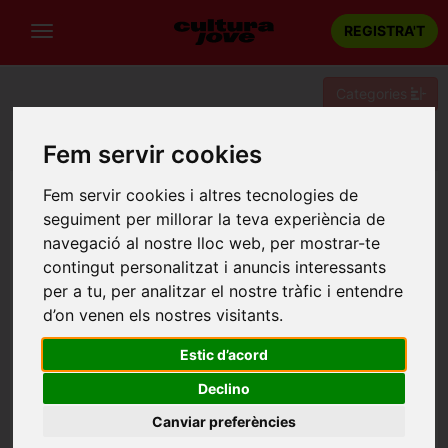
REGISTRA'T
Categories
Portada
Teatre
Barcelona
LA MEITAT DE L'ÀNIMA
Fem servir cookies
Fem servir cookies i altres tecnologies de
seguiment per millorar la teva experiència de
navegació al nostre lloc web, per mostrar-te
contingut personalitzat i anuncis interessants
per a tu, per analitzar el nostre tràfic i entendre
d’on venen els nostres visitants.
Estic d’acord
Declino
Canviar preferències