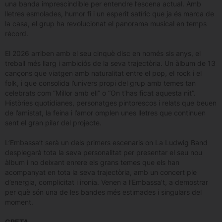
una banda imprescindible per entendre l’escena actual. Amb
lletres esmolades, humor fi i un esperit satíric que ja és marca de
la casa, el grup ha revolucionat el panorama musical en temps
rècord.
El 2026 arriben amb el seu cinquè disc en només sis anys, el
treball més llarg i ambiciós de la seva trajectòria. Un àlbum de 13
cançons que viatgen amb naturalitat entre el pop, el rock i el
folk, i que consolida l’univers propi del grup amb temes tan
celebrats com “Millor amb ell” o “On t’has ficat aquesta nit”.
Històries quotidianes, personatges pintorescos i relats que beuen
de l’amistat, la feina i l’amor omplen unes lletres que continuen
sent el gran pilar del projecte.
L’Embassa’t serà un dels primers escenaris on La Ludwig Band
desplegarà tota la seva personalitat per presentar el seu nou
àlbum i no deixant enrere els grans temes que els han
acompanyat en tota la seva trajectòria, amb un concert ple
d’energia, complicitat i ironia. Venen a l’Embassa’t, a demostrar
per què són una de les bandes més estimades i singulars del
moment.
GRETA