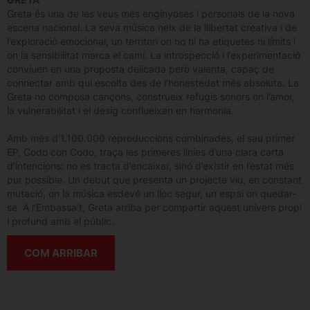
Greta és una de les veus més enginyoses i personals de la nova
escena nacional. La seva música neix de la llibertat creativa i de
l’exploració emocional, un territori on no hi ha etiquetes ni límits i
on la sensibilitat marca el camí. La introspecció i l’experimentació
conviuen en una proposta delicada però valenta, capaç de
connectar amb qui escolta des de l’honestedat més absoluta. La
Greta no composa cançons, construeix refugis sonors on l’amor,
la vulnerabilitat i el desig conflueixen en harmonia.
Amb més d’1.100.000 reproduccions combinades, el seu primer
EP, Codo con Codo, traça les primeres línies d’una clara carta
d’intencions: no es tracta d’encaixar, sinó d’existir en l’estat més
pur possible. Un debut que presenta un projecte viu, en constant
mutació, on la música esdevé un lloc segur, un espai on quedar-
se. A l’Embassa’t, Greta arriba per compartir aquest univers propi
i profund amb el públic.
COM ARRIBAR