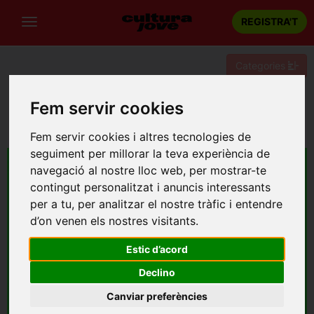
REGISTRA'T
Categories
Portada
Festivals de Musica / Cicles
Barcelona
Fem servir cookies
Concert Cloenda Embassa't amb Greta, La Ludwig Band i
Mishima
Fem servir cookies i altres tecnologies de
seguiment per millorar la teva experiència de
navegació al nostre lloc web, per mostrar-te
contingut personalitzat i anuncis interessants
per a tu, per analitzar el nostre tràfic i entendre
d’on venen els nostres visitants.
Estic d’acord
Declino
Canviar preferències