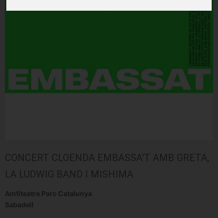
CONCERT CLOENDA EMBASSA'T AMB GRETA,
LA LUDWIG BAND I MISHIMA
Amfiteatre Parc Catalunya
Sabadell