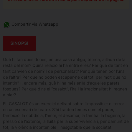
Compartir via Whatsapp
SINOPSI
Què hi fan dues dones, en una casa antiga, tètrica, aïllada de la
resta del món? Quina relació hi ha entre elles? Per què de tant en
tant canvien de nom? I de personalitat? Per què tenen por l’una
de l’altra? Per què no poden escapar-ne del tot, per molt que ho
intentin? I, encara més, què hi ha més enllà d’aquelles parets
fosques? Per què dins el “casalot”, l’ira i la irracionalitat hi regnen
a pler?
EL CASALOT és un exercici delirant sobre l’impossible: el terror
en un escenari de teatre. S’hi tracten temes com el poder,
l’ambició, la cobdícia, l’amor, el desamor, la família, la bogeria, la
pressió de l’exterior, la lluita per la supervivència i, per damunt de
tot, la violència incontenible i inesgotable que la societat,