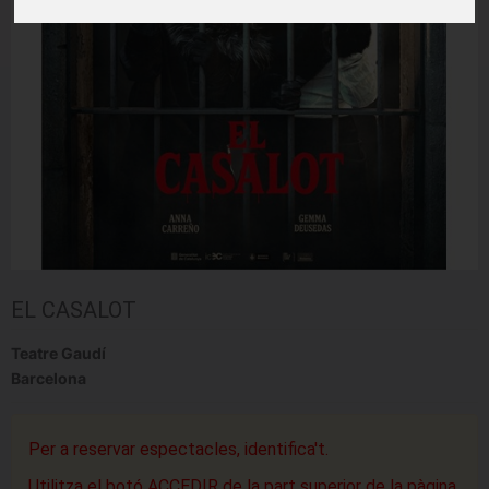
EL CASALOT
Teatre Gaudí
Barcelona
Per a reservar espectacles, identifica't.
Utilitza el botó ACCEDIR de la part superior de la pàgina.