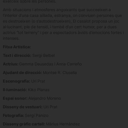
exerceix sobre les persones.
Amb situacions i atmosferes angoixants que succeeixen a
l’interior d’una casa aïllada, estranya, on conviuen persones que
es destrueixen (o s’autodestrueixen), El casalot proposa un joc
al·lucinant, ple de tensió, i també d’un cert humor, per a dues
actrius “tot terreny” i per a espectadors àvids d’emocions fortes i
intenses.
Fitxa Artística:
Text i direcció:
Sergi Belbel
Actrius:
Gemma Deusedas i Anna Carreño
Ajudant de direcció:
Montse R. Clusella
Escenografia:
Uri Prat
Il·luminació:
Kiko Planas
Espai sonor:
Alejandro Moreno
Disseny de vestuari:
Uri Prat
Fotografia:
Sergi Panizo
Disseny gràfic cartell:
Màrius Hernández