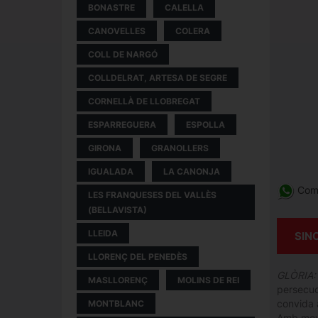
BONASTRE
CALELLA
CANOVELLES
COLERA
COLL DE NARGÓ
COLLDELRAT, ARTESA DE SEGRE
CORNELLÀ DE LLOBREGAT
ESPARREGUERA
ESPOLLA
GIRONA
GRANOLLERS
IGUALADA
LA CANONJA
Comp
LES FRANQUESES DEL VALLÈS
(BELLAVISTA)
LLEIDA
SIN
LLORENÇ DEL PENEDÈS
GLÒRIA:
MASLLORENÇ
MOLINS DE REI
persecuci
convida a
MONTBLANC
Amb movi