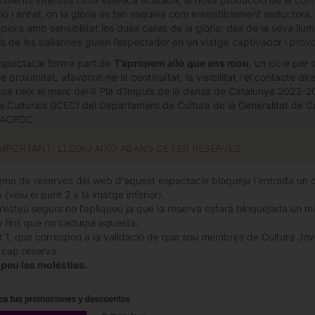
ió i anhel, on la glòria és tan esquiva com irresistiblement seductora.
plora amb sensibilitat les dues cares de la glòria: des de la seva llumi
s de les ballarines guien l’espectador en un viatge captivador i prov
spectacle forma part de
T’apropem allò que ens mou
, un cicle per
e proximitat, afavorint-ne la continuïtat, la visibilitat i el contacte d
ue neix el marc del II Pla d’Impuls de la dansa de Catalunya 2023-202
 Culturals (ICEC) del Departament de Cultura de la Generalitat de Cat
l’ACPDC.
IMPORTANT! LLEGIU AIXÒ ABANS DE FER RESERVES
tema de reserves del web d'aquest espectacle bloqueja l'entrada un cop
 (veiu el punt 2 a la imatge inferior).
n'esteu segurs no l'apliqueu ja que la reserva estarà bloquejada un mi
 fins que no caduqui aquesta.
t 1, que correspon a la validació de que sou membres de Cultura Jove
a cap reserva.
peu les molèsties.