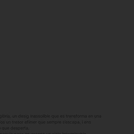
 glòria, un desig inassolible que es transforma en una
 fos un tresor efímer que sempre s’escapa, i ens
ió que desperta.
panyia posa en escena un cicle interminable