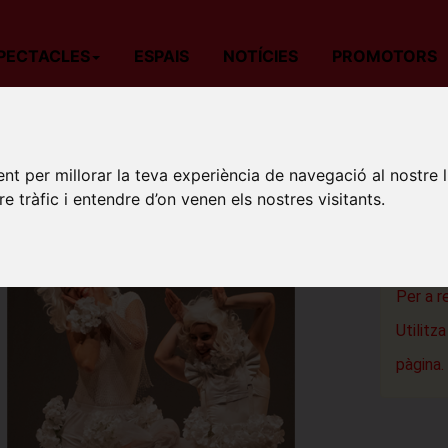
PECTACLES
ESPAIS
NOTÍCIES
PROMOTORS
da
Teatre
Barcelona
GLÒRIA: An Easy and Funny Work
GLÒRIA
nt per millorar la teva experiència de navegació al nostre 
re tràfic i entendre d’on venen els nostres visitants.
Sala Atri
Barcelon
Per a r
Utilitz
pàgina.