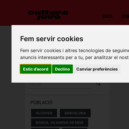
INICI
ES
Porta
Fem servir cookies
Fem servir cookies i altres tecnologies de seguime
ESPECTACLES I
anuncis interessants per a tu, per analitzar el nost
CONCERTS
Estic d’acord
Declino
Canviar preferències
POBLACIÓ
ALCOVER
BARCELONA
BOADA, VILANOVA DE MEIÀ