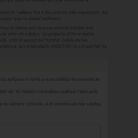
nositat i bellesa fins a les ombres més inquietants. Els
ocador que no deixa indiferent.
 situar la dansa dins la programació estable dels
irecte amb els públics. Un projecte d’On el teatre
6, amb el suport de l’Institut Català de les
alunya, la col·laboració d’ADETCA i la complicitat de
 apliqueu la tarifa a la localitat/preu marcant la
nim de 30 minuts i no podreu realitzar l'aplicació
 es sempre correcte, si le credencials son vàlides,