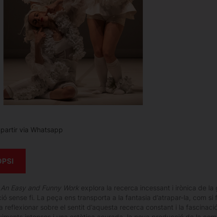
artir via Whatsapp
OPSI
 An Easy and Funny Work
explora la recerca incessant i irònica de la
ó sense fi. La peça ens transporta a la fantasia d’atrapar-la, com si
 reflexionar sobre el sentit d’aquesta recerca constant i la fascinac
ments intensos i una estètica acurada, la nova producció de la com