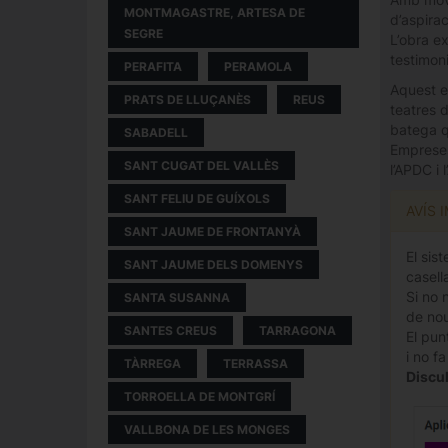
MONTMAGASTRE, ARTESA DE
d’aspirac
SEGRE
L’obra ex
testimoni
PERAFITA
PERAMOLA
Aquest e
PRATS DE LLUÇANÈS
REUS
teatres d
batega q
SABADELL
Empreses
SANT CUGAT DEL VALLÈS
l’APDC i 
SANT FELIU DE GUÍXOLS
AVÍS 
SANT JAUME DE FRONTANYÀ
El sis
SANT JAUME DELS DOMENYS
casella
Si no 
SANTA SUSANNA
de nou
SANTES CREUS
TARRAGONA
El pun
i no f
TÀRREGA
TERRASSA
Discul
TORROELLA DE MONTGRÍ
VALLBONA DE LES MONGES