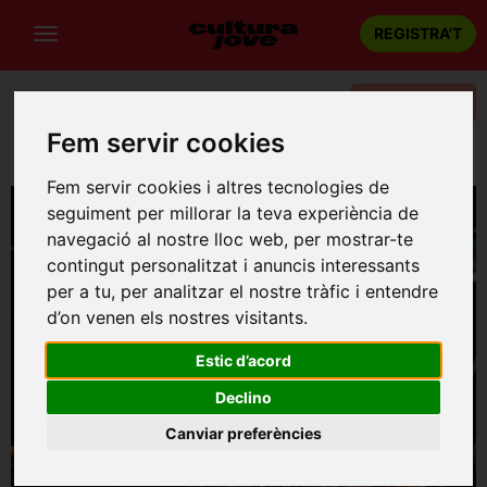
REGISTRA'T
Categories
Fem servir cookies
Portada
Teatre
Barcelona
La brama del cérvol
Fem servir cookies i altres tecnologies de
seguiment per millorar la teva experiència de
navegació al nostre lloc web, per mostrar-te
contingut personalitzat i anuncis interessants
per a tu, per analitzar el nostre tràfic i entendre
d’on venen els nostres visitants.
Estic d’acord
Declino
Canviar preferències