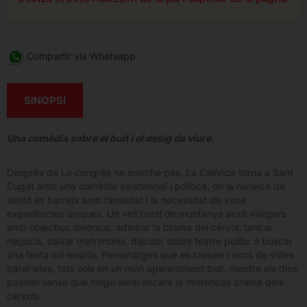
Compartir via Whatsapp
SINOPSI
Una comèdia sobre el buit i el desig de viure.
Després de Le congrès ne marche pas, La Calòrica torna a Sant
Cugat amb una comèdia existencial i política, on la recerca de
sentit es barreja amb l’ansietat i la necessitat de viure
experiències úniques. Un vell hotel de muntanya acull viatgers
amb objectius diversos: admirar la brama del cérvol, tancar
negocis, salvar matrimonis, discutir sobre teatre polític o buscar
una festa mil·lenària. Personatges que es creuen i xocs de vides
paral·leles, tots sols en un món aparentment buit, mentre els dies
passen sense que ningú senti encara la misteriosa brama dels
cérvols.