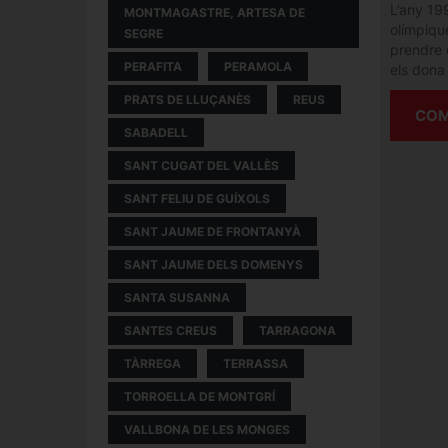
L’any 19
MONTMAGASTRE, ARTESA DE
olímpiqu
SEGRE
prendre e
PERAFITA
PERAMOLA
els dona 
PRATS DE LLUÇANÈS
REUS
COM
SABADELL
SANT CUGAT DEL VALLÈS
SANT FELIU DE GUÍXOLS
SANT JAUME DE FRONTANYÀ
SANT JAUME DELS DOMENYS
SANTA SUSANNA
SANTES CREUS
TARRAGONA
TÀRREGA
TERRASSA
TORROELLA DE MONTGRÍ
VALLBONA DE LES MONGES