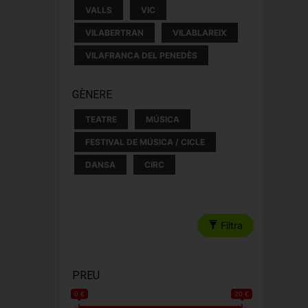
VALLS
VIC
VILABERTRAN
VILABLAREIX
VILAFRANCA DEL PENEDÈS
GÈNERE
TEATRE
MÚSICA
FESTIVAL DE MÚSICA / CICLE
DANSA
CIRC
Filtra
PREU
0 €
20 €