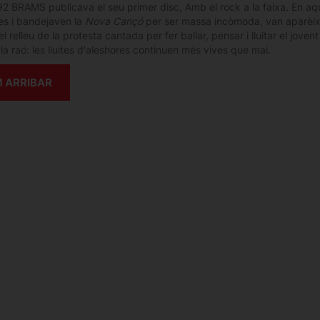
92 BRAMS publicava el seu primer disc, Amb el rock a la faixa. En aqu
es i bandejaven la
Nova Cançó
per ser massa incòmoda, van aparèi
l relleu de la protesta cantada per fer ballar, pensar i lluitar el jov
la raó: les lluites d'aleshores continuen més vives que mai.
 ARRIBAR