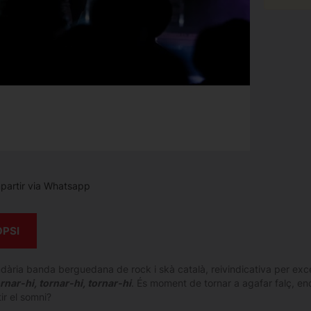
artir via Whatsapp
OPSI
dària banda berguedana de rock i skà català, reivindicativa per excel
rnar-hi, tornar-hi, tornar-hi
. És moment de tornar a agafar falç, enc
ir el somni?