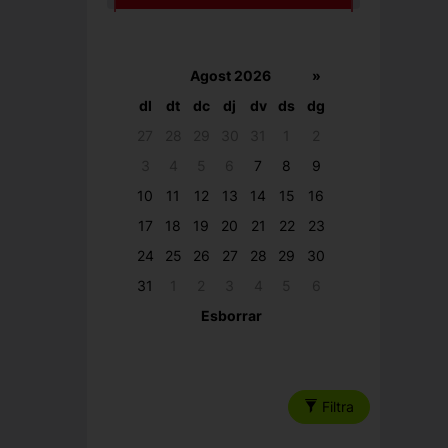
Agost 2026
»
dl
dt
dc
dj
dv
ds
dg
27
28
29
30
31
1
2
3
4
5
6
7
8
9
10
11
12
13
14
15
16
17
18
19
20
21
22
23
24
25
26
27
28
29
30
31
1
2
3
4
5
6
Esborrar
Filtra