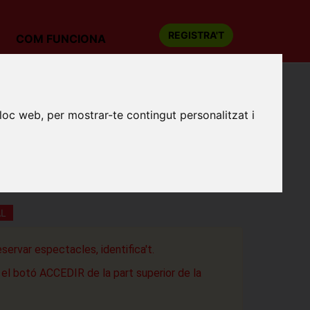
REGISTRA'T
COM FUNCIONA
 Tornar-hi, tornar-hi, tornar-hi
lloc web, per mostrar-te contingut personalitzat i
SANTS: BRAMS. TORNAR-HI,
-HI, TORNAR-HI
sino de l'Aliança del Poblenou
a
AL
eservar espectacles, identifica't.
a el botó ACCEDIR de la part superior de la