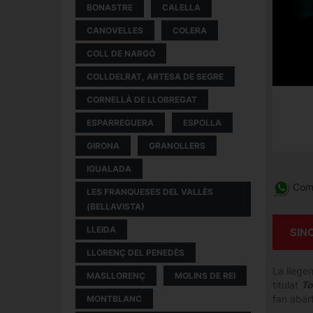
BONASTRE
CALELLA
CANOVELLES
COLERA
COLL DE NARGÓ
COLLDELRAT, ARTESA DE SEGRE
CORNELLÀ DE LLOBREGAT
ESPARREGUERA
ESPOLLA
GIRONA
GRANOLLERS
IGUALADA
Comp
LES FRANQUESES DEL VALLÈS
(BELLAVISTA)
LLEIDA
SIN
LLORENÇ DEL PENEDÈS
La llegen
MASLLORENÇ
MOLINS DE REI
titulat
To
fan abart
MONTBLANC