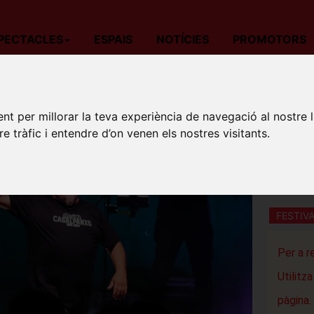
PECTACLES
ESPAIS
NOTÍCIES
PROMOTORS
da
Festivals de Musica / Cicles
Barcelona
BARNASANTS: Brams.
nt per millorar la teva experiència de navegació al nostre 
BARNA
re tràfic i entendre d’on venen els nostres visitants.
TORNAR
Teatre Ca
Barcelon
FESTIV
Per a r
Utilitz
pàgina.