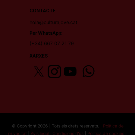
CONTACTE
hola@culturajove.cat
Per WhatsApp:
(+34) 667 07 21 79
XARXES
© Copyright 2026 | Tots els drets reservats. |
Política de
privacitat
|
Avís legal i Condicions d'ús
|
Política de cookies
|