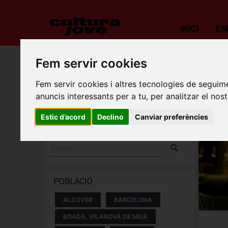
INICI
ES
Fem servir cookies
Porta
Fem servir cookies i altres tecnologies de seguime
ESPECTACLES I
anuncis interessants per a tu, per analitzar el nost
CONCERTS
Estic d’acord
Declino
Canviar preferències
POBLACIÓ
ALCOVER
BARCELONA
BOADA, VILANOVA DE MEIÀ