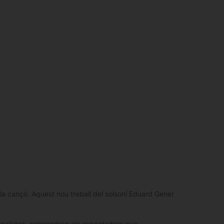
i la cançó. Aquest nou treball del solsoní Eduard Gener
urrealistes, sorprendran als espectadors que