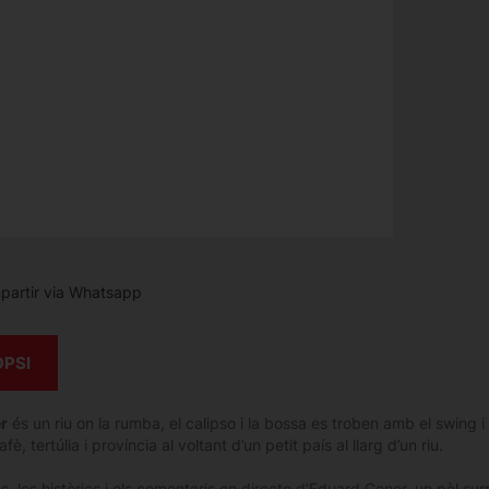
artir via Whatsapp
OPSI
r
és un riu on la rumba, el calipso i la bossa es troben amb el swing 
fè, tertúlia i província al voltant d’un petit país al llarg d’un riu.
es, les històries i els comentaris en directe d’Eduard Gener, un pèl s