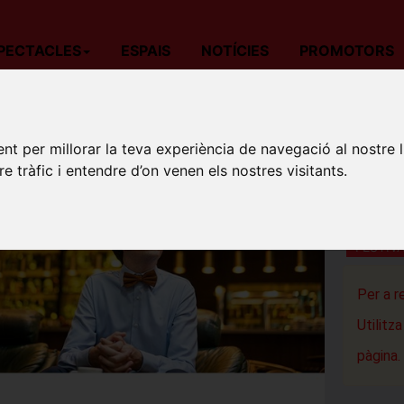
PECTACLES
ESPAIS
NOTÍCIES
PROMOTORS
da
Festivals de Musica / Cicles
Barcelona
BARNASANTS: Edu
nt per millorar la teva experiència de navegació al nostre 
BARNA
re tràfic i entendre d’on venen els nostres visitants.
Teatre La
Barcelon
FESTIV
Per a r
Utilitz
pàgina.