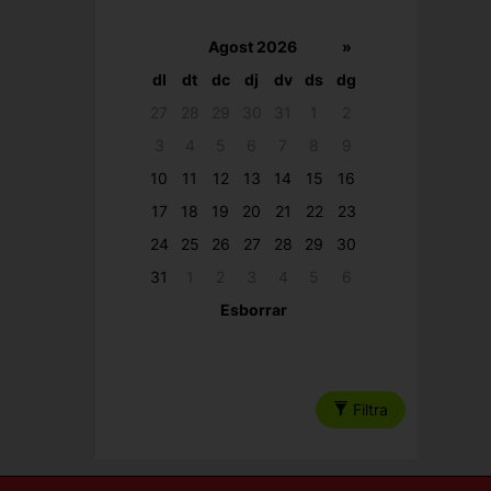
Agost 2026
»
dl
dt
dc
dj
dv
ds
dg
27
28
29
30
31
1
2
3
4
5
6
7
8
9
10
11
12
13
14
15
16
17
18
19
20
21
22
23
24
25
26
27
28
29
30
31
1
2
3
4
5
6
Esborrar
Filtra