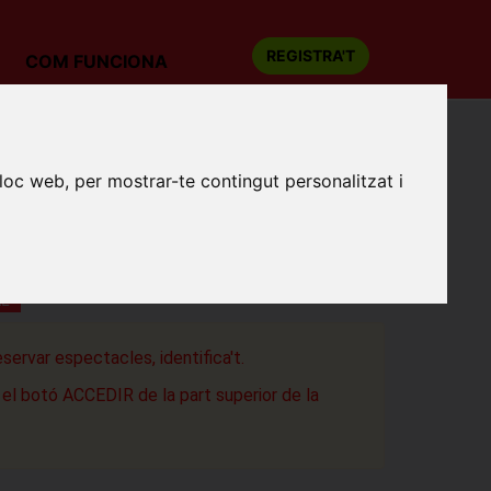
REGISTRA'T
COM FUNCIONA
ard Gener
lloc web, per mostrar-te contingut personalitzat i
SANTS: EDUARD GENER
 Fàbrica
a
AL
eservar espectacles, identifica't.
a el botó ACCEDIR de la part superior de la