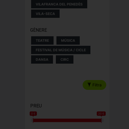
VILAFRANCA DEL PENEDÈS
VILA-SECA
GÈNERE
TEATRE
MÚSICA
FESTIVAL DE MÚSICA / CICLE
DANSA
CIRC
Filtra
PREU
0 €
20 €