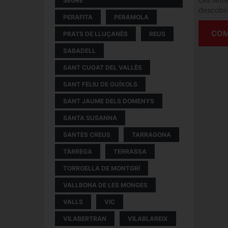
SEGRE
descobri
PERAFITA
PERAMOLA
COM
PRATS DE LLUÇANÈS
REUS
SABADELL
SANT CUGAT DEL VALLÈS
SANT FELIU DE GUÍXOLS
SANT JAUME DELS DOMENYS
SANTA SUSANNA
SANTES CREUS
TARRAGONA
TÀRREGA
TERRASSA
TORROELLA DE MONTGRÍ
VALLBONA DE LES MONGES
VALLS
VIC
VILABERTRAN
VILABLAREIX