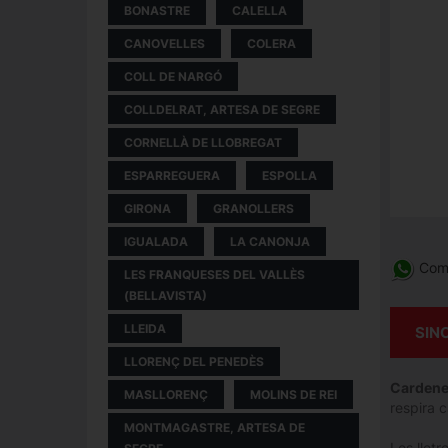
BONASTRE
CALELLA
CANOVELLES
COLERA
COLL DE NARGÓ
COLLDELRAT, ARTESA DE SEGRE
CORNELLÀ DE LLOBREGAT
ESPARREGUERA
ESPOLLA
GIRONA
GRANOLLERS
IGUALADA
LA CANONJA
Comp
LES FRANQUESES DEL VALLÈS
(BELLAVISTA)
LLEIDA
SIN
LLORENÇ DEL PENEDÈS
Cardene
MASLLORENÇ
MOLINS DE REI
respira ca
MONTMAGASTRE, ARTESA DE
Les lletr