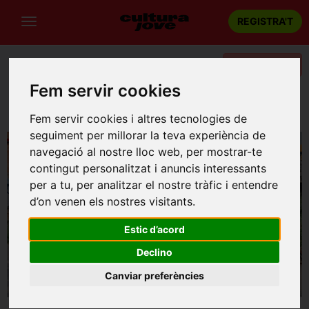
REGISTRA'T
Categories
Fem servir cookies
Portada
Teatre
Barcelona
UNA FESTA A ROMA. de Marc Artigau
Fem servir cookies i altres tecnologies de
seguiment per millorar la teva experiència de
navegació al nostre lloc web, per mostrar-te
contingut personalitzat i anuncis interessants
per a tu, per analitzar el nostre tràfic i entendre
d’on venen els nostres visitants.
Estic d’acord
Declino
Canviar preferències