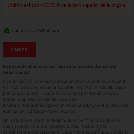
Utilitza el botó ACCEDIR de la part superior de la pàgina.
Compartir via Whatsapp
SINOPSI
És possible enamorar-se i viure una història d'amor a la
tercera edat?
La Romina (76) comença a desorientar-se, a confondre la gent i
els llocs, a perdre la memòria... El Guillem (40), el seu fill, n'és el
principal cuidador i l'ajuda en tot el que pot: l'acompanya al
metge, omple les parets de casa amb
itineraris i fotografies i grava en vídeo una llarga entrevista de la
Romina per conservar-ne els records.
Un matí, ella es perd i el Guillem, quan per fi la troba, pren la
decisió de dur-la a una residència. Allà, la seva rutina
es transforma completament. Cada cop més perduda, coneix el