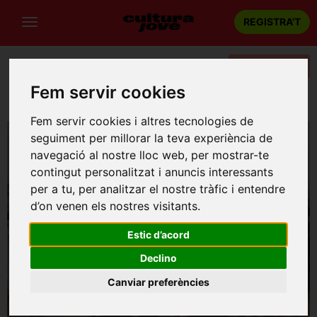
REGISTRA'T
Categories
Fem servir cookies
Portada
Música
Barcelona
Trio Fortuny
Fem servir cookies i altres tecnologies de
seguiment per millorar la teva experiència de
navegació al nostre lloc web, per mostrar-te
contingut personalitzat i anuncis interessants
per a tu, per analitzar el nostre tràfic i entendre
d’on venen els nostres visitants.
Estic d’acord
Declino
Canviar preferències