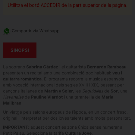
Utilitza el botó ACCEDIR de la part superior de la pàgina.
Compartir via Whatsapp
SINOPSI
La soprano
Sabrina Gárdez
i el guitarrista
Bernardo Rambeau
presenten un recital amb una combinació poc habitual:
veu i
guitarra romàntica
. El programa recorre la música espanyola
amb vocació internacional dels segles XVIII i XIX, passant per
cançons italianes de
Martín y Soler
, les
Seguidillas
de
Sor
, una
Havanaise
de
Pauline Viardot
i una tarantel·la de
Maria
Malibran
.
Un viatge pels salons europeus de l’època, en un concert fresc,
original i interpretat per dos joves talents amb molta personalitat.
IMPORTANT
: aquest concert és zona única sense numerar al
Petit Palau. Selecciona la tarifa
Cultura Jove
.