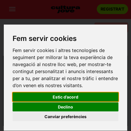
REGISTRA'T
Categories
Fem servir cookies
Portada
Música
Barcelona
Sabrina Gárdez & Bernardo Rambeaud
Fem servir cookies i altres tecnologies de
seguiment per millorar la teva experiència de
navegació al nostre lloc web, per mostrar-te
contingut personalitzat i anuncis interessants
per a tu, per analitzar el nostre tràfic i entendre
d’on venen els nostres visitants.
Estic d’acord
Declino
Canviar preferències