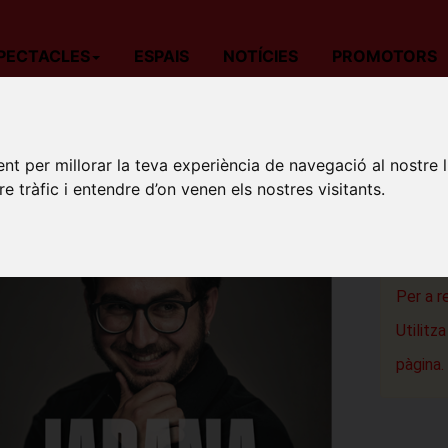
PECTACLES
ESPAIS
NOTÍCIES
PROMOTORS
da
Teatre
Barcelona
GUILLEM ESTADELLA: JARANA
nt per millorar la teva experiència de navegació al nostre 
GUILL
re tràfic i entendre d’on venen els nostres visitants.
Espai Tex
Barcelon
Per a r
Utilitz
pàgina.