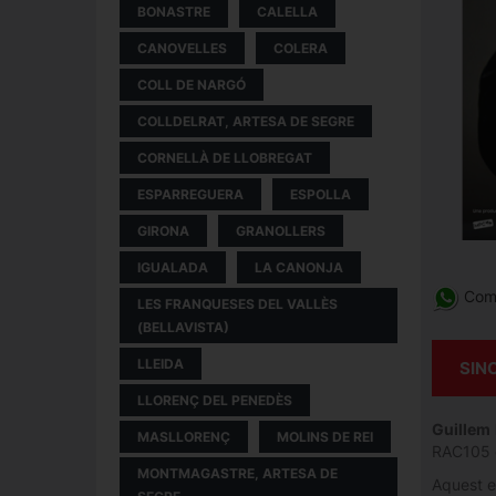
BONASTRE
CALELLA
CANOVELLES
COLERA
COLL DE NARGÓ
COLLDELRAT, ARTESA DE SEGRE
CORNELLÀ DE LLOBREGAT
ESPARREGUERA
ESPOLLA
GIRONA
GRANOLLERS
IGUALADA
LA CANONJA
Comp
LES FRANQUESES DEL VALLÈS
(BELLAVISTA)
LLEIDA
SIN
LLORENÇ DEL PENEDÈS
Guillem
MASLLORENÇ
MOLINS DE REI
RAC105
MONTMAGASTRE, ARTESA DE
Aquest e