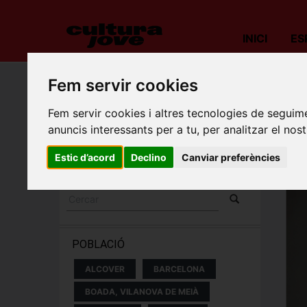
INICI
ES
Fem servir cookies
Porta
Fem servir cookies i altres tecnologies de seguime
ESPECTACLES I
anuncis interessants per a tu, per analitzar el nost
CONCERTS
Estic d’acord
Declino
Canviar preferències
POBLACIÓ
ALCOVER
BARCELONA
BOADA, VILANOVA DE MEIÀ