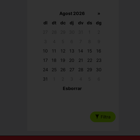
Agost 2026
»
dl
dt
dc
dj
dv
ds
dg
27
28
29
30
31
1
2
3
4
5
6
7
8
9
10
11
12
13
14
15
16
17
18
19
20
21
22
23
24
25
26
27
28
29
30
31
1
2
3
4
5
6
Esborrar
Filtra