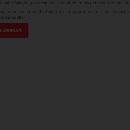
va, amb l’alegria que desplega, transformarà els petits entrebancs de la 
s, preneu una bocada d’aire fresc i prepareu-vos per tenir la vostra 
em Estadella
!
 ARRIBAR