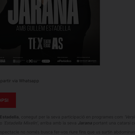
artir via Whatsapp
OPSI
Estadella
, conegut per la seva participació en programes com
‘Vers
 o
‘Estadella Mixelin’
, arriba amb la seva
Jarana
portant una catarsi c
spectacle no només busca fer-vos riure fins que us surtin abdominal