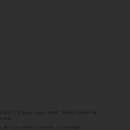
ió RAC1’
,
‘El Barça Juga a RAC1’
,
‘Matina Codina’
de
òmica.
s, sinó que també us convida a una teràpia