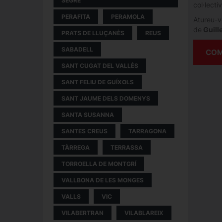
SEGRE
col·lecti
PERAFITA
PERAMOLA
Atureu-vo
de
Guill
PRATS DE LLUÇANÈS
REUS
SABADELL
COM
SANT CUGAT DEL VALLÈS
SANT FELIU DE GUÍXOLS
SANT JAUME DELS DOMENYS
SANTA SUSANNA
SANTES CREUS
TARRAGONA
TÀRREGA
TERRASSA
TORROELLA DE MONTGRÍ
VALLBONA DE LES MONGES
VALLS
VIC
VILABERTRAN
VILABLAREIX