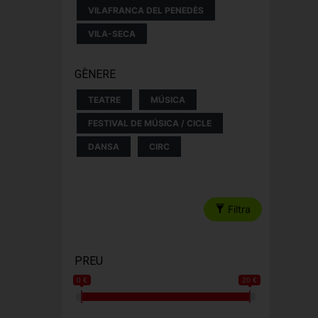
VILAFRANCA DEL PENEDÈS
VILA-SECA
GÈNERE
TEATRE
MÚSICA
FESTIVAL DE MÚSICA / CICLE
DANSA
CIRC
Filtra
PREU
0 €
20 €