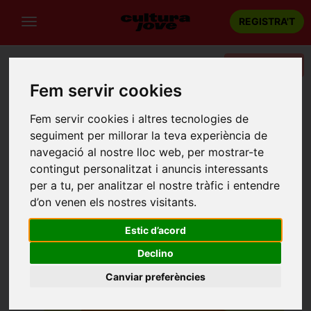
REGISTRA'T
Categories
Fem servir cookies
Portada
Teatre
Barcelona
CHARLIE PEE: PARE NOSTRE QUE ESTÀS EN EL SOSTRE
Fem servir cookies i altres tecnologies de
seguiment per millorar la teva experiència de
navegació al nostre lloc web, per mostrar-te
contingut personalitzat i anuncis interessants
per a tu, per analitzar el nostre tràfic i entendre
d’on venen els nostres visitants.
Estic d’acord
Declino
Canviar preferències