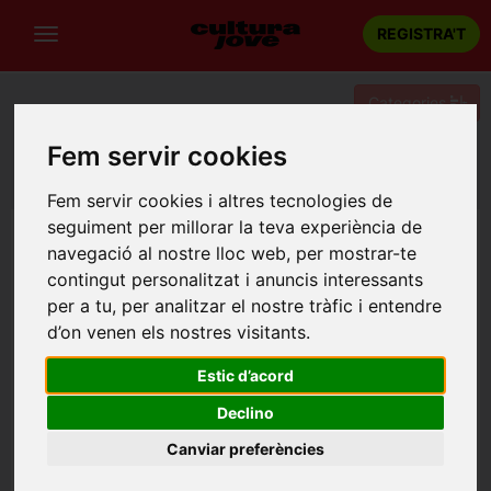
REGISTRA'T
Categories
Fem servir cookies
Portada
Festivals de Musica / Cicles
Barcelona
Telecogresca
Fem servir cookies i altres tecnologies de
seguiment per millorar la teva experiència de
navegació al nostre lloc web, per mostrar-te
contingut personalitzat i anuncis interessants
per a tu, per analitzar el nostre tràfic i entendre
d’on venen els nostres visitants.
Estic d’acord
Declino
Canviar preferències