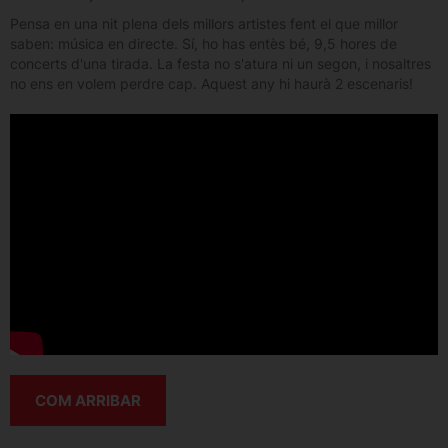
Pensa en una nit plena dels millors artistes fent el que millor
saben: música en directe. Sí, ho has entès bé, 9,5 hores de
concerts d'una tirada. La festa no s'atura ni un segon, i nosaltres
no ens en volem perdre cap. Aquest any hi haurà 2 escenaris!
COM ARRIBAR