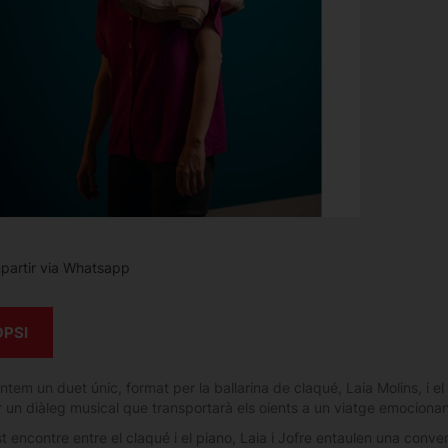
artir via Whatsapp
OPSI
tem un duet únic, format per la ballarina de claqué, Laia Molins, i el 
r un diàleg musical que transportarà els oients a un viatge emocionan
t encontre entre el claqué i el piano, Laia i Jofre entaulen una conv