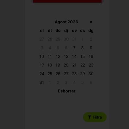
Agost 2026
»
dl
dt
dc
dj
dv
ds
dg
27
28
29
30
31
1
2
3
4
5
6
7
8
9
10
11
12
13
14
15
16
17
18
19
20
21
22
23
24
25
26
27
28
29
30
31
1
2
3
4
5
6
Esborrar
Filtra