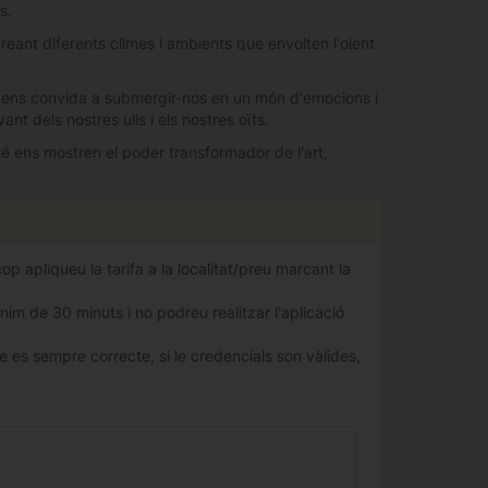
s.
eant diferents climes i ambients que envolten l'oient
et ens convida a submergir-nos en un món d'emocions i
t dels nostres ulls i els nostres oïts.
té ens mostren el poder transformador de l'art,
 apliqueu la tarifa a la localitat/preu marcant la
nim de 30 minuts i no podreu realitzar l'aplicació
 es sempre correcte, si le credencials son vàlides,