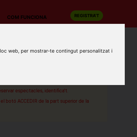
REGISTRA'T
COM FUNCIONA
lloc web, per mostrar-te contingut personalitzat i
S MELÒDICS
um
a
eservar espectacles, identifica't.
a el botó ACCEDIR de la part superior de la