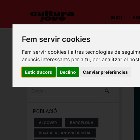
INICI
ES
Fem servir cookies
Porta
Fem servir cookies i altres tecnologies de seguime
ESPECTACLES I
anuncis interessants per a tu, per analitzar el nost
CONCERTS
Estic d’acord
Declino
Canviar preferències
POBLACIÓ
ALCOVER
BARCELONA
BOADA, VILANOVA DE MEIÀ