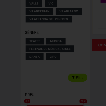
VALLS
VIC
VILABERTRAN
VILABLAREIX
VILAFRANCA DEL PENEDÈS
GÈNERE
TEATRE
MÚSICA
COM
FESTIVAL DE MÚSICA / CICLE
DANSA
CIRC
Filtra
PREU
0 €
20 €