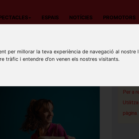
PECTACLES
ESPAIS
NOTÍCIES
PROMOTORS
da
Dansa
Barcelona
RITMES MELÒDICS
nt per millorar la teva experiència de navegació al nostre 
RITME
re tràfic i entendre d’on venen els nostres visitants.
Sala Atri
Barcelon
Per a r
Utilitz
pàgina.