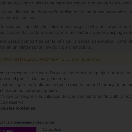
cada acord, construeixen una narrativa sonora que desperta els sentit
ercanvi dinàmic on els sons s'entrellacen en una dansa harmoniosa, cr
xperiència sensorial.
 tocs suaus i melòdics fins als ritmes enèrgics i vibrants, aquest du
s. Cada nota i cada pas són part d'una història que es desplega davan
va passió compartida per la música i la dansa, Laia Molins i Jofre Fi
nos en un viatge sonor i melòdic ple d'emocions.
IMPORTANT! LLEGIU AIXÒ ABANS DE FER RESERVES
tema de reserves del web d'aquest espectacle bloqueja l'entrada un cop
 (veiu el punt 2 a la imatge inferior).
n'esteu segurs no l'apliqueu ja que la reserva estarà bloquejada un mi
 fins que no caduqui aquesta.
t 1, que correspon a la validació de que sou membres de Cultura Jove
a cap reserva.
peu les molèsties.