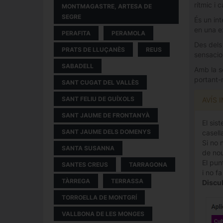
rítmic i 
MONTMAGASTRE, ARTESA DE
SEGRE
És un int
en una e
PERAFITA
PERAMOLA
Des dels
PRATS DE LLUÇANÈS
REUS
sensacion
SABADELL
Amb la se
portant-
SANT CUGAT DEL VALLÈS
SANT FELIU DE GUÍXOLS
AVÍS 
SANT JAUME DE FRONTANYÀ
El sis
SANT JAUME DELS DOMENYS
casella
Si no 
SANTA SUSANNA
de nou
El pun
SANTES CREUS
TARRAGONA
i no f
TÀRREGA
TERRASSA
Discul
TORROELLA DE MONTGRÍ
VALLBONA DE LES MONGES