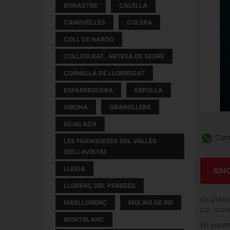
BONASTRE
CALELLA
CANOVELLES
COLERA
COLL DE NARGÓ
COLLDELRAT, ARTESA DE SEGRE
CORNELLÀ DE LLOBREGAT
ESPARREGUERA
ESPOLLA
GIRONA
GRANOLLERS
IGUALADA
Comp
LES FRANQUESES DEL VALLÈS
(BELLAVISTA)
LLEIDA
SIN
LLORENÇ DEL PENEDÈS
Us presen
MASLLORENÇ
MOLINS DE REI
per crea
MONTBLANC
En aques