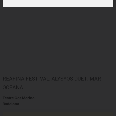
REAFINA FESTIVAL: ALYSYOS DUET: MAR
OCEANA
Teatre Cor Marina
Badalona