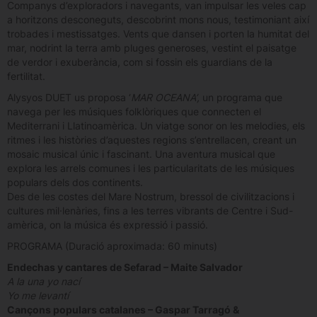
Companys d’exploradors i navegants, van impulsar les veles cap
a horitzons desconeguts, descobrint mons nous, testimoniant així
trobades i mestissatges. Vents que dansen i porten la humitat del
mar, nodrint la terra amb pluges generoses, vestint el paisatge
de verdor i exuberància, com si fossin els guardians de la
fertilitat.
Alysyos DUET us proposa ‘
MAR OCEANA’,
un programa que
navega per les músiques folklòriques que connecten el
Mediterrani i Llatinoamèrica. Un viatge sonor on les melodies, els
ritmes i les històries d’aquestes regions s’entrellacen, creant un
mosaic musical únic i fascinant. Una aventura musical que
explora les arrels comunes i les particularitats de les músiques
populars dels dos continents.
Des de les costes del Mare Nostrum, bressol de civilitzacions i
cultures mil·lenàries, fins a les terres vibrants de Centre i Sud-
amèrica, on la música és expressió i passió.
PROGRAMA (Duració aproximada: 60 minuts)
Endechas y cantares de Sefarad – Maite Salvador
A la una yo nací
Yo me levantí
Cançons populars catalanes – Gaspar Tarragó &