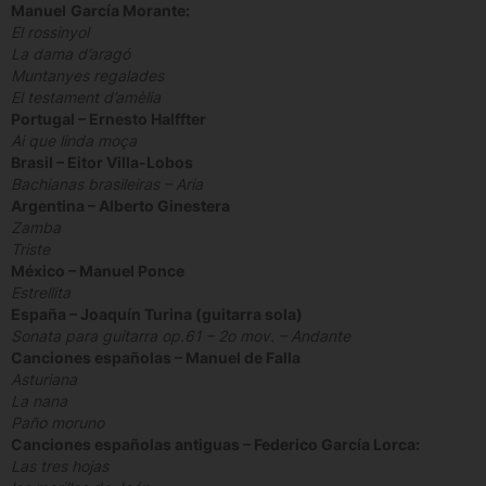
Manuel
García Morante:
El rossinyol
La dama d’aragó
Muntanyes regalades
El testament d’amèlia
Portugal – Ernesto Halffter
Ai que linda moça
Brasil – Eitor Villa-Lobos
Bachianas brasileiras – Aria
Argentina – Alberto Ginestera
Zamba
Triste
México – Manuel Ponce
Estrellita
España – Joaquín Turina (guitarra sola)
Sonata para guitarra op.61 – 2o mov. – Andante
Canciones españolas – Manuel de Falla
Asturiana
La nana
Paño moruno
Canciones españolas antiguas – Federico García Lorca:
Las tres hojas