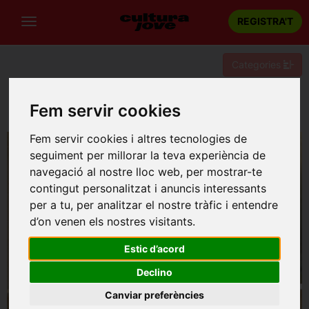
REGISTRA'T
Categories
Portada
Festivals de Musica / Cicles
Barcelona
Fem servir cookies
REAFINA FESTIVAL: Alysyos DUET: Mar Oceana
Fem servir cookies i altres tecnologies de
seguiment per millorar la teva experiència de
navegació al nostre lloc web, per mostrar-te
contingut personalitzat i anuncis interessants
per a tu, per analitzar el nostre tràfic i entendre
d’on venen els nostres visitants.
Estic d’acord
Declino
Canviar preferències