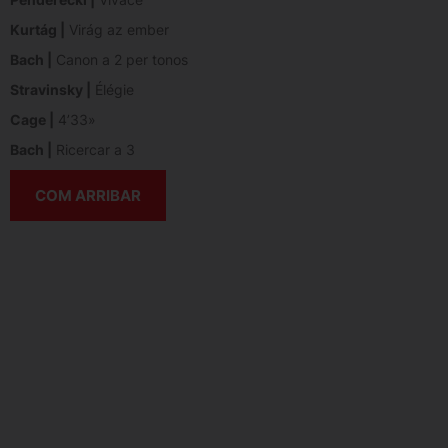
Kurtág |
Virág az ember
Bach |
Canon a 2 per tonos
Stravinsky |
Élégie
Cage |
4’33»
Bach |
Ricercar a 3
COM ARRIBAR