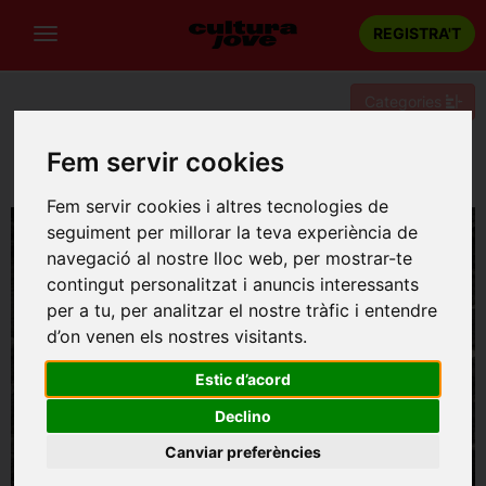
REGISTRA'T
Categories
Portada
Festivals de Musica / Cicles
Barcelona
Fem servir cookies
REAFINA FESTIVAL: The Rest Project: The Rest is Silence
Fem servir cookies i altres tecnologies de
seguiment per millorar la teva experiència de
navegació al nostre lloc web, per mostrar-te
contingut personalitzat i anuncis interessants
per a tu, per analitzar el nostre tràfic i entendre
d’on venen els nostres visitants.
Estic d’acord
Declino
Canviar preferències