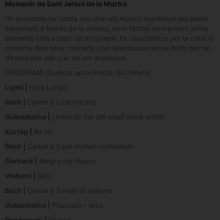
Monestir de Sant Jeroni de la Murtra
Un ensemble de corda des d’on els músics expressen les seves
inquietuds a través de la música, però també incorporant altres
elements com el text i el moviment. Es caracteritza per la creació
conjunta dels seus concerts i per l’exploració sense límits per tal
d’expressar allò que vol ser expressat.
PROGRAMA (Duració aproximada: 60 minuts)
Ligeti |
Hora Lunga
Bach |
Canon a 2 cancrizans
Gubaidulina |
Llisten to the still small voice within
Kurtág |
Az hit
Bach |
Canon a 2 per motum contrarium
Gerhard |
Allegro con fuoco
Webern |
Satz
Bach |
Canon a 2 violin al unisono
Gubaidulina |
Pizzicato – arco
Penderecki |
Vivace