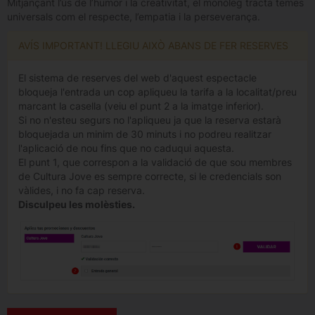
Mitjançant l’ús de l’humor i la creativitat, el monòleg tracta temes
universals com el respecte, l’empatia i la perseverança.
AVÍS IMPORTANT! LLEGIU AIXÒ ABANS DE FER RESERVES
El sistema de reserves del web d'aquest espectacle
bloqueja l'entrada un cop apliqueu la tarifa a la localitat/preu
marcant la casella (veiu el punt 2 a la imatge inferior).
Si no n'esteu segurs no l'apliqueu ja que la reserva estarà
bloquejada un minim de 30 minuts i no podreu realitzar
l'aplicació de nou fins que no caduqui aquesta.
El punt 1, que correspon a la validació de que sou membres
de Cultura Jove es sempre correcte, si le credencials son
vàlides, i no fa cap reserva.
Disculpeu les molèsties.