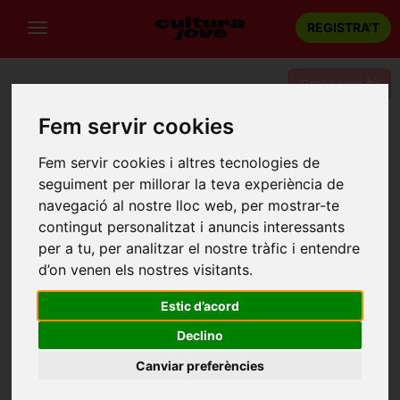
REGISTRA'T
Categories
Fem servir cookies
Portada
Teatre
Barcelona
El Multiverso de Wiz Problema
Fem servir cookies i altres tecnologies de
seguiment per millorar la teva experiència de
navegació al nostre lloc web, per mostrar-te
contingut personalitzat i anuncis interessants
per a tu, per analitzar el nostre tràfic i entendre
d’on venen els nostres visitants.
Estic d’acord
Declino
Canviar preferències