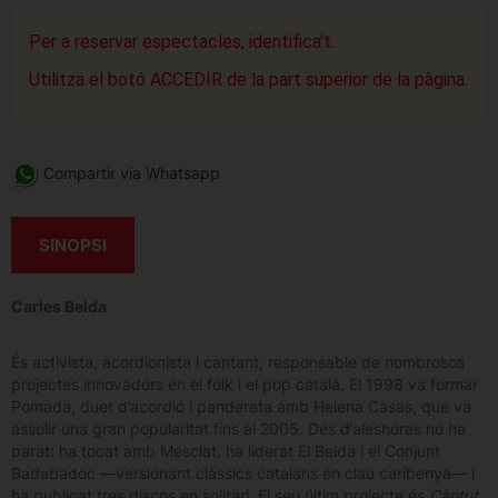
Per a reservar espectacles, identifica't.
Utilitza el botó ACCEDIR de la part superior de la pàgina.
Compartir via Whatsapp
SINOPSI
Carles Belda
És activista, acordionista i cantant, responsable de nombrosos
projectes innovadors en el folk i el pop català. El 1998 va formar
Pomada, duet d’acordió i pandereta amb Helena Casas, que va
assolir una gran popularitat fins al 2005. Des d’aleshores no ha
parat: ha tocat amb Mesclat, ha liderat El Belda i el Conjunt
Badabadoc —versionant clàssics catalans en clau caribenya— i
ha publicat tres discos en solitari. El seu últim projecte és
Càntut