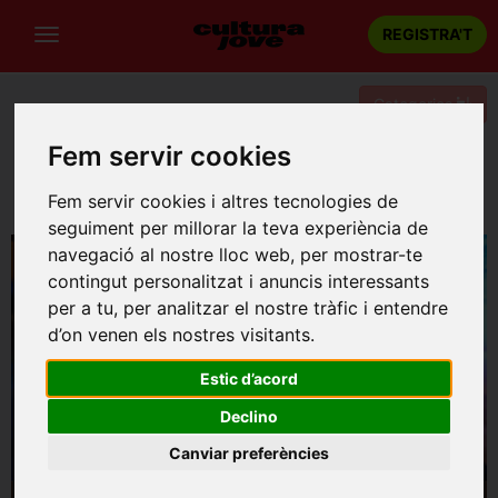
REGISTRA'T
Categories
Fem servir cookies
Portada
Música
Barcelona
PERIFÈRIA CULTURAL: Teva, meva: Carles Belda i Feliu
Fem servir cookies i altres tecnologies de
Ventura
seguiment per millorar la teva experiència de
navegació al nostre lloc web, per mostrar-te
contingut personalitzat i anuncis interessants
per a tu, per analitzar el nostre tràfic i entendre
d’on venen els nostres visitants.
Estic d’acord
Declino
Canviar preferències