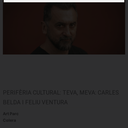
PERIFÈRIA CULTURAL: TEVA, MEVA: CARLES
BELDA I FELIU VENTURA
Art Parc
Colera