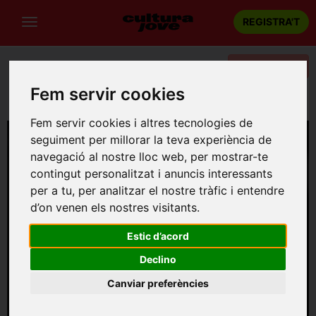
REGISTRA'T
Categories
Fem servir cookies
Portada
Música
Barcelona
SSM BIGHAND. Sako
Fem servir cookies i altres tecnologies de
seguiment per millorar la teva experiència de
navegació al nostre lloc web, per mostrar-te
contingut personalitzat i anuncis interessants
per a tu, per analitzar el nostre tràfic i entendre
d’on venen els nostres visitants.
Estic d’acord
Declino
Canviar preferències