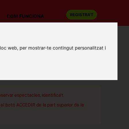
REGISTRA'T
COM FUNCIONA
ada)
lloc web, per mostrar-te contingut personalitzat i
E (ÒPERA EN VERSIÓ
SCENIFICADA)
re del Liceu
a
eservar espectacles, identifica't.
a el botó ACCEDIR de la part superior de la