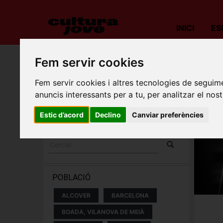
INICI
ES
Fem servir cookies
Porta
Fem servir cookies i altres tecnologies de seguime
ESPECTACLES I
anuncis interessants per a tu, per analitzar el nost
CONCERTS
Estic d’acord
Declino
Canviar preferències
POBLACIÓ
ALCOVER
BARCELONA
BOADA, VILANOVA DE MEIÀ