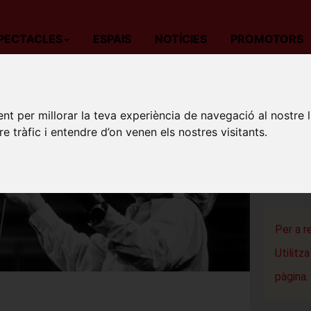
PECTACLES
ESPAIS
NOTÍCIES
PROMOTORS
da
Teatre
Barcelona
Candide (Òpera en versió semiescenific
nt per millorar la teva experiència de navegació al nostre 
CANDID
re tràfic i entendre d’on venen els nostres visitants.
SEMIE
Gran Teat
Barcelon
Per a r
Utilitz
pàgina.