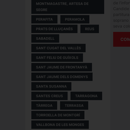
de l’info
MONTMAGASTRE, ARTESA DE
Candide 
SEGRE
partitur
PERAFITA
PERAMOLA
soprano 
seva colo
PRATS DE LLUÇANÈS
REUS
SABADELL
COM
SANT CUGAT DEL VALLÈS
SANT FELIU DE GUÍXOLS
SANT JAUME DE FRONTANYÀ
SANT JAUME DELS DOMENYS
SANTA SUSANNA
SANTES CREUS
TARRAGONA
TÀRREGA
TERRASSA
TORROELLA DE MONTGRÍ
VALLBONA DE LES MONGES