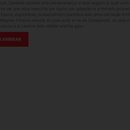
rtuni, Candide desafia amb perseverança la idea segons la qual vivim 
va ser una obra reescrita per l’autor per adaptar-la a formats prope
a fresca, espontània, ocasionalment paròdica dels aires del segle XVI
Meghan Picerno debuta al Liceu amb el rol de Cunegonde, un dels mé
ratura a la cèlebre ària «Glitter and be gay».
 ARRIBAR