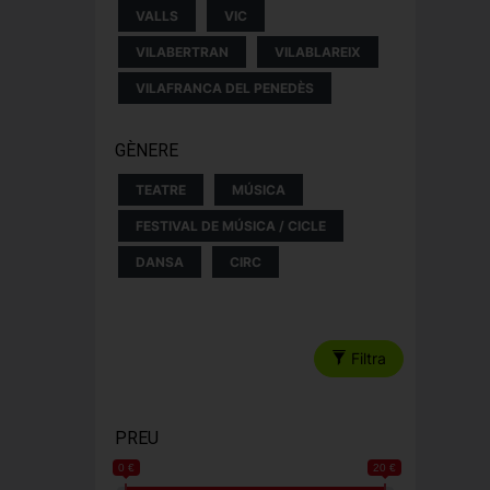
VALLS
VIC
VILABERTRAN
VILABLAREIX
VILAFRANCA DEL PENEDÈS
GÈNERE
TEATRE
MÚSICA
FESTIVAL DE MÚSICA / CICLE
DANSA
CIRC
Filtra
PREU
0 €
20 €