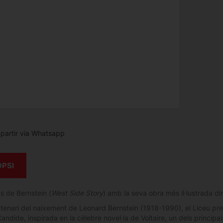
artir via Whatsapp
OPSI
s de Bernstein (
West Side Story
) amb la seva obra més il·lustrada d
ntenari del naixement de Leonard Bernstein (1918-1990), el Liceu pre
ndide, inspirada en la cèlebre novel·la de Voltaire, un dels principals