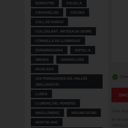
BONASTRE
CALELLA
CANOVELLES
COLERA
COLL DE NARGÓ
COLLDELRAT, ARTESA DE SEGRE
CORNELLÀ DE LLOBREGAT
ESPARREGUERA
ESPOLLA
GIRONA
GRANOLLERS
IGUALADA
Comp
LES FRANQUESES DEL VALLÈS
(BELLAVISTA)
LLEIDA
SIN
LLORENÇ DEL PENEDÈS
Cent any
MASLLORENÇ
MOLINS DE REI
En el ce
MONTBLANC
còmica Ca