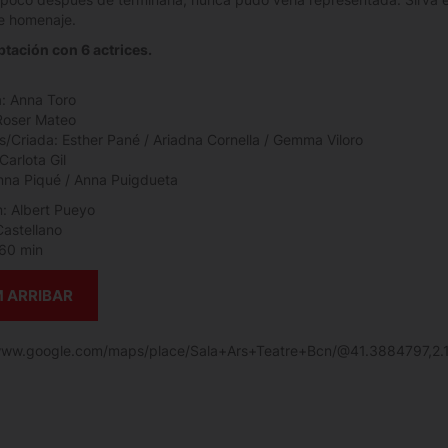
e homenaje.
tación con 6 actrices.
: Anna Toro
Roser Mateo
s/Criada: Esther Pané / Ariadna Cornella / Gemma Viloro
 Carlota Gil
nna Piqué / Anna Puigdueta
n: Albert Pueyo
Castellano
60 min
 ARRIBAR
/www.google.com/maps/place/Sala+Ars+Teatre+Bcn/@41.3884797