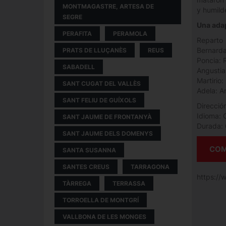
MONTMAGASTRE, ARTESA DE
y humild
SEGRE
Una adap
PERAFITA
PERAMOLA
Reparto
Bernarda
PRATS DE LLUÇANÈS
REUS
Poncia: 
SABADELL
Angustia
Martirio:
SANT CUGAT DEL VALLÈS
Adela: A
SANT FELIU DE GUÍXOLS
Direcció
Idioma: 
SANT JAUME DE FRONTANYÀ
Durada: 
SANT JAUME DELS DOMENYS
COM
SANTA SUSANNA
SANTES CREUS
TARRAGONA
https:/
TÀRREGA
TERRASSA
TORROELLA DE MONTGRÍ
VALLBONA DE LES MONGES