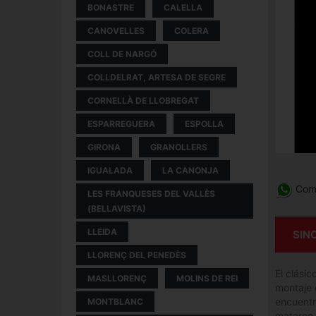
BONASTRE
CALELLA
CANOVELLES
COLERA
COLL DE NARGÓ
COLLDELRAT, ARTESA DE SEGRE
CORNELLÀ DE LLOBREGAT
ESPARREGUERA
ESPOLLA
GIRONA
GRANOLLERS
IGUALADA
LA CANONJA
Comp
LES FRANQUESES DEL VALLÈS
(BELLAVISTA)
LLEIDA
SIN
LLORENÇ DEL PENEDÈS
El clásic
MASLLORENÇ
MOLINS DE REI
montaje d
encuentr
MONTBLANC
mataron 