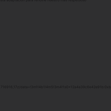
,2.1716916,17z/data=!3m1!4b1!4m5!3m4!1s0x12a4a39c6e42e91b:0