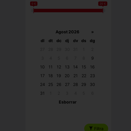
0 €
20 €
Agost 2026
»
dl
dt
dc
dj
dv
ds
dg
27
28
29
30
31
1
2
3
4
5
6
7
8
9
10
11
12
13
14
15
16
17
18
19
20
21
22
23
24
25
26
27
28
29
30
31
1
2
3
4
5
6
Esborrar
Filtra