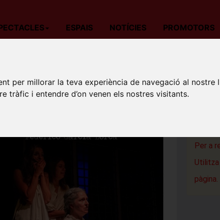
PECTACLES
ESPAIS
NOTÍCIES
PROMOTORS
da
Teatre
Barcelona
LA CASA DE BERNARDA ALBA
LA CA
nt per millorar la teva experiència de navegació al nostre 
re tràfic i entendre d’on venen els nostres visitants.
Sala Ars 
Barcelon
Per a r
Utilitz
pàgina.