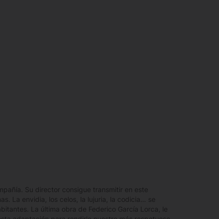
ompañía. Su director consigue transmitir en este
 La envidia, los celos, la lujuria, la codicia… se
bitantes. La última obra de Federico García Lorca, le
sta adaptación para rendirle nuestro más respetuoso