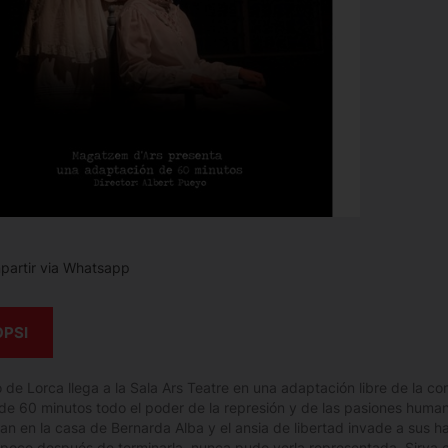
artir via Whatsapp
OPSI
o de Lorca llega a la Sala Ars Teatre en una adaptación libre de la c
e 60 minutos todo el poder de la represión y de las pasiones humanas.
an en la casa de Bernarda Alba y el ansia de libertad invade a sus ha
poco después de terminarla, nunca pudo verla representada. Sirva e