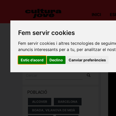
INICI
ES
Fem servir cookies
Porta
Fem servir cookies i altres tecnologies de seguime
ESPECTACLES I
anuncis interessants per a tu, per analitzar el nost
CONCERTS
Estic d’acord
Declino
Canviar preferències
POBLACIÓ
ALCOVER
BARCELONA
BOADA, VILANOVA DE MEIÀ