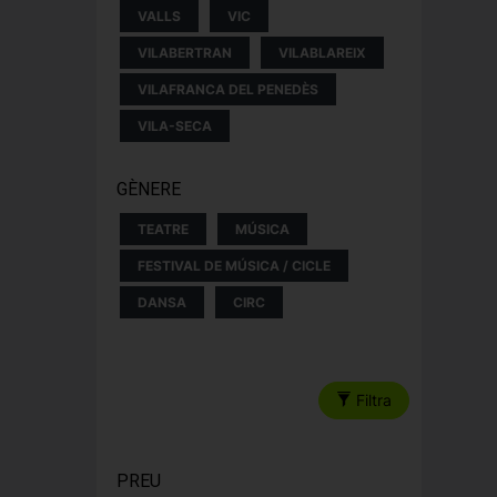
VALLS
VIC
VILABERTRAN
VILABLAREIX
VILAFRANCA DEL PENEDÈS
VILA-SECA
GÈNERE
TEATRE
MÚSICA
FESTIVAL DE MÚSICA / CICLE
DANSA
CIRC
Filtra
PREU