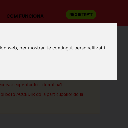
REGISTRA'T
COM FUNCIONA
SA DE BERNARDA ALBA
lloc web, per mostrar-te contingut personalitzat i
Teatre BCN
a
eservar espectacles, identifica't.
a el botó ACCEDIR de la part superior de la