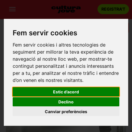
REGISTRA'T
Categories
Fem servir cookies
Portada
Recintes
Envelat de Calella
Fem servir cookies i altres tecnologies de
seguiment per millorar la teva experiència de
ENVELAT DE CALELLA
navegació al nostre lloc web, per mostrar-te
Calella
contingut personalitzat i anuncis interessants
Platja gran S/N
per a tu, per analitzar el nostre tràfic i entendre
d’on venen els nostres visitants.
Estic d’acord
Declino
Canviar preferències