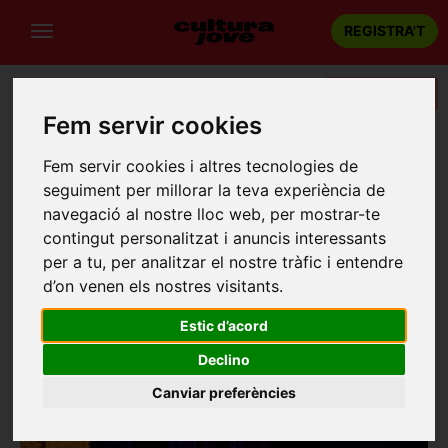
REGISTRA'T
Categories
Fem servir cookies
Portada
Recintes
La Pera
Fem servir cookies i altres tecnologies de
LA PERA
seguiment per millorar la teva experiència de
navegació al nostre lloc web, per mostrar-te
La Pera
contingut personalitzat i anuncis interessants
La pera
per a tu, per analitzar el nostre tràfic i entendre
d’on venen els nostres visitants.
Estic d’acord
Declino
Canviar preferències