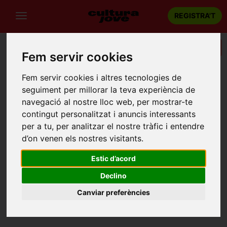
REGISTRA'T
Categories
Fem servir cookies
Portada
Recintes
Pista de bàsquet
Fem servir cookies i altres tecnologies de
seguiment per millorar la teva experiència de
PISTA DE BÀSQUET
navegació al nostre lloc web, per mostrar-te
Siurana (Girona)
contingut personalitzat i anuncis interessants
Siurana
per a tu, per analitzar el nostre tràfic i entendre
d’on venen els nostres visitants.
Estic d’acord
Declino
Canviar preferències