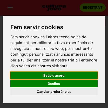
REGISTRA'T
Categories
Fem servir cookies
Portada
Recintes
Sala del Centre Cívic
Fem servir cookies i altres tecnologies de
seguiment per millorar la teva experiència de
SALA DEL CENTRE CÍVIC
navegació al nostre lloc web, per mostrar-te
Garrigàs (Girona)
contingut personalitzat i anuncis interessants
Carrer Gran, 26, Garrigàs
per a tu, per analitzar el nostre tràfic i entendre
d’on venen els nostres visitants.
Estic d’acord
Declino
Canviar preferències