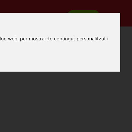
REGISTRA'T
COM FUNCIONA
lloc web, per mostrar-te contingut personalitzat i