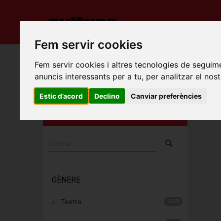
INICI
ES
Fem servir cookies
Porta
Fem servir cookies i altres tecnologies de seguime
anuncis interessants per a tu, per analitzar el nost
PLA 
ESPECTACLES I
Estic d’acord
Declino
Canviar preferències
Santa 
CONCERTS
Tarrag
GÈNERE
Teatre
240