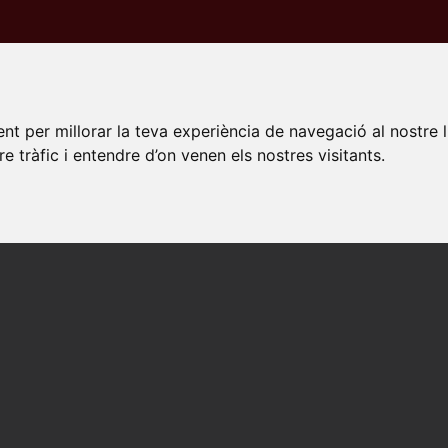
PECTACLES
ESPAIS
NOTÍCIES
PROMOTORS
da
Recintes
Pla de Bell-lloc
nt per millorar la teva experiència de navegació al nostre 
re tràfic i entendre d’on venen els nostres visitants.
DE BELL-LLOC
Coloma de Queralt
ona