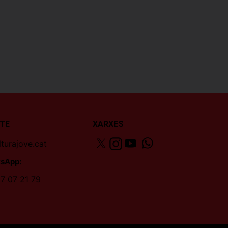
TE
XARXES
turajove.cat
sApp:
7 07 21 79