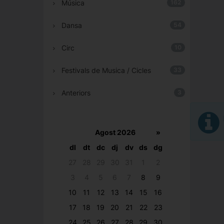
Música
162
Dansa
54
Circ
10
Festivals de Musica / Cicles
33
Anteriors
3
Agost 2026
»
dl
dt
dc
dj
dv
ds
dg
27
28
29
30
31
1
2
3
4
5
6
7
8
9
10
11
12
13
14
15
16
17
18
19
20
21
22
23
24
25
26
27
28
29
30