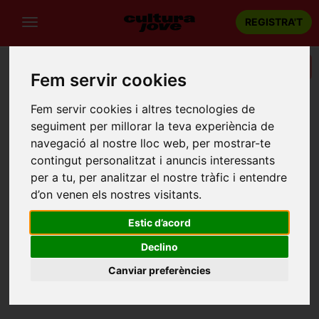
REGISTRA'T
Categories
Fem servir cookies
Portada
Recintes
Pati del Celler Cooperatiu
Fem servir cookies i altres tecnologies de
seguiment per millorar la teva experiència de
PATI DEL CELLER COOPERATIU
navegació al nostre lloc web, per mostrar-te
Espolla
contingut personalitzat i anuncis interessants
Passeig del Celler, Cooperatiu 1, Espolla
per a tu, per analitzar el nostre tràfic i entendre
d’on venen els nostres visitants.
Estic d’acord
Declino
Canviar preferències