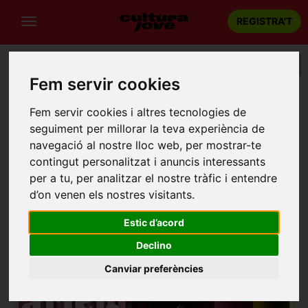
REGISTRA'T
Categories
Fem servir cookies
Portada
Recintes
Harlem Jazz Club
Fem servir cookies i altres tecnologies de
HARLEM JAZZ CLUB
seguiment per millorar la teva experiència de
navegació al nostre lloc web, per mostrar-te
Barcelona
contingut personalitzat i anuncis interessants
c/ de la Comtessa de Sobradiel, 8
per a tu, per analitzar el nostre tràfic i entendre
d’on venen els nostres visitants.
Estic d’acord
Declino
Canviar preferències