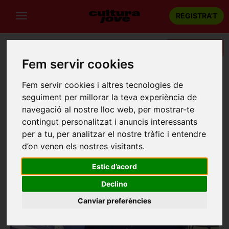
REGISTRA'T
Categories
Fem servir cookies
Portada
Recintes
La Deskomunal
Fem servir cookies i altres tecnologies de
LA DESKOMUNAL
seguiment per millorar la teva experiència de
navegació al nostre lloc web, per mostrar-te
Barcelona
contingut personalitzat i anuncis interessants
Carrer del Tenor Masini, 5 Carrer Riera d, Escuder 38,
per a tu, per analitzar el nostre tràfic i entendre
d’on venen els nostres visitants.
Estic d’acord
Declino
Canviar preferències