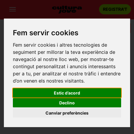
REGISTRA'T
Categories
Fem servir cookies
Portada
Recintes
Casa de la Cultura de Mancor
Fem servir cookies i altres tecnologies de
seguiment per millorar la teva experiència de
CASA DE LA CULTURA DE MANCOR
navegació al nostre lloc web, per mostrar-te
Mancor de la Vall
contingut personalitzat i anuncis interessants
Carrer Almendro, 3, 07312 Mancor de la Vall, Illes Balears
per a tu, per analitzar el nostre tràfic i entendre
d’on venen els nostres visitants.
Estic d’acord
Declino
Canviar preferències